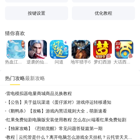
按键设置
优化教程
猜你喜欢
热血江湖：觉醒
逆袭的仙王
问道
地牢猎手6
梦幻西游
大话西
热血江
逆袭的仙
问道
地牢猎手6
梦幻西游
大话西
湖：觉醒
王
游：归来
热门攻略
最新攻略
雷电模拟器电量商城商品兑换教程
【公告】关于益玩渠道《蛋仔派对》游戏停运转移通知
《鹅鸭杀》【攻略】游戏内黑话规则大全，萌新速看
红果免费短剧电脑版安装使用教程 怎么在pc端看红果免费短剧
【独家攻略】《烈焰觉醒》常见问题答疑篇第一期
教程 | 云托管是什么？离开电脑怎么游戏全天挂机？云托管天天免