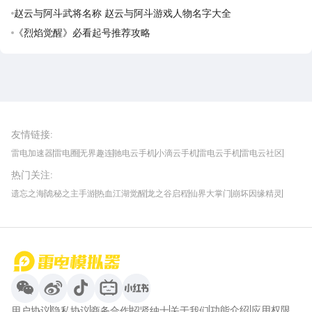
费领取攻略
赵云与阿斗武将名称 赵云与阿斗游戏人物名字大全
《烈焰觉醒》必看起号推荐攻略
雷电圈APP
下载
雷电模拟器官方手游平台, 下载享海量福利
友情链接
:
雷电加速器
雷电圈
无界趣连
驰电云手机
小滴云手机
雷电云手机
雷电云社区
趣氪8
游侠手游
4399游戏资讯
灵宝软件站
不凡游戏网
Gamekee
3G游戏网
热门关注
:
我爱vr网
华军软件园
八门神器
多特软件站
ZOL游戏
玩一玩游戏网
历趣APP下载
特玩游戏网
安卓下载
手游下载
遗忘之海
诡秘之主手游
热血江湖觉醒
龙之谷启程
仙界大掌门
崩坏因缘精灵
饥困荒野
粒粒的小人国
伊莫
白银之城
王者万象棋
望月
最新攻略
首页
微信
微博
抖音
哔哩哔哩
小红书
功能介绍
应用权限
用户协议
隐私协议
商务合作
招贤纳士
关于我们