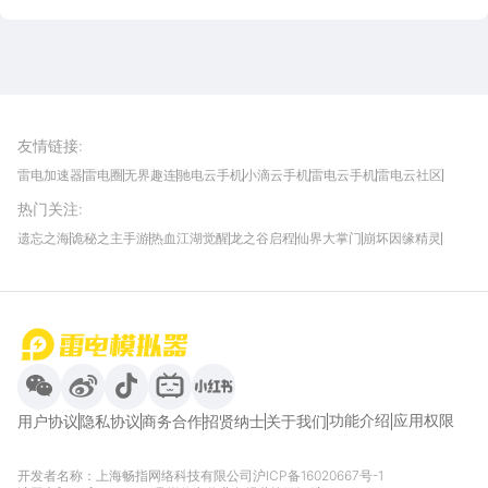
雷电圈APP
下载
雷电模拟器官方手游平台, 下载享海量福利
友情链接
:
雷电加速器
雷电圈
无界趣连
驰电云手机
小滴云手机
雷电云手机
雷电云社区
趣氪8
游侠手游
4399游戏资讯
灵宝软件站
不凡游戏网
Gamekee
3G游戏网
热门关注
:
我爱vr网
华军软件园
八门神器
多特软件站
ZOL游戏
玩一玩游戏网
历趣APP下载
特玩游戏网
安卓下载
手游下载
遗忘之海
诡秘之主手游
热血江湖觉醒
龙之谷启程
仙界大掌门
崩坏因缘精灵
饥困荒野
粒粒的小人国
伊莫
白银之城
王者万象棋
望月
最新攻略
首页
微信
微博
抖音
哔哩哔哩
小红书
功能介绍
应用权限
用户协议
隐私协议
商务合作
招贤纳士
关于我们
开发者名称：上海畅指网络科技有限公司
沪ICP备16020667号-1