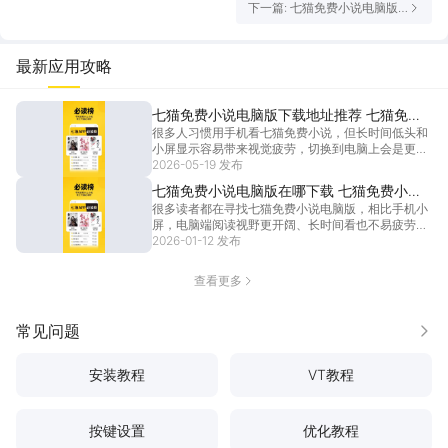
下一篇: 七猫免费小说电脑版
在哪下载 七猫免费小说PC版
下载地址推荐
最新应用攻略
七猫免费小说电脑版下载地址推荐 七猫免费
很多人习惯用手机看七猫免费小说，但长时间低头和
小说PC版去哪用
小屏显示容易带来视觉疲劳，切换到电脑上会是更好
的选择。七猫免费小说电脑版能同步手机端所有阅读
2026-05-19 发布
进度和书架内容，还能利用电脑大屏提升阅读舒适
七猫免费小说电脑版在哪下载 七猫免费小说
度。想知道怎么轻松在电脑上使用七猫免费小说电脑
很多读者都在寻找七猫免费小说电脑版，相比手机小
PC版下载地址推荐
版吗？下面小
[详情]
屏，电脑端阅读视野更开阔、长时间看也不易疲劳，
七猫免费小说电脑版恰好能满足这份需求。它延续了
2026-01-12 发布
手机APP的核心优势，海量小说覆盖言情、玄幻、都
市等各类题材，全部免费阅读，还能实时更新热门书
查看更多
籍，让大
[详情]
常见问题
更多
安装教程
VT教程
按键设置
优化教程