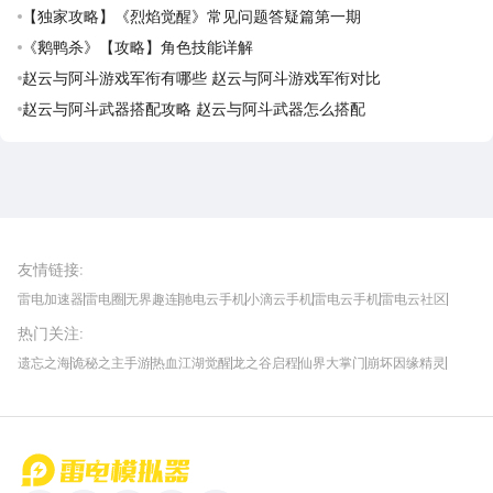
【独家攻略】《烈焰觉醒》常见问题答疑篇第一期
《鹅鸭杀》【攻略】角色技能详解
赵云与阿斗游戏军衔有哪些 赵云与阿斗游戏军衔对比
赵云与阿斗武器搭配攻略 赵云与阿斗武器怎么搭配
雷电圈APP
下载
雷电模拟器官方手游平台, 下载享海量福利
友情链接
:
雷电加速器
雷电圈
无界趣连
驰电云手机
小滴云手机
雷电云手机
雷电云社区
趣氪8
游侠手游
4399游戏资讯
灵宝软件站
不凡游戏网
Gamekee
3G游戏网
热门关注
:
我爱vr网
华军软件园
八门神器
多特软件站
ZOL游戏
玩一玩游戏网
历趣APP下载
特玩游戏网
安卓下载
手游下载
遗忘之海
诡秘之主手游
热血江湖觉醒
龙之谷启程
仙界大掌门
崩坏因缘精灵
饥困荒野
粒粒的小人国
伊莫
白银之城
王者万象棋
望月
最新攻略
首页