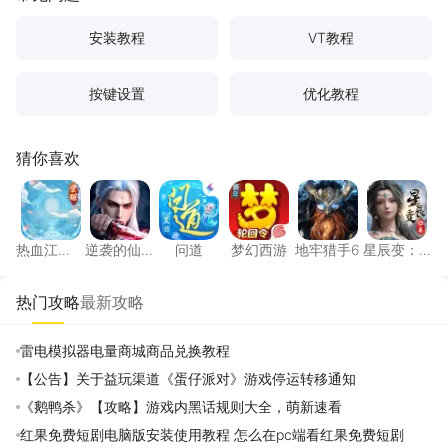
更多
安装教程
VT教程
按键设置
优化教程
猜你喜欢
热血江湖：觉醒
逆袭的仙王
问道
梦幻西游
地牢猎手6
星辰变
热血江
逆袭的仙
问道
梦幻西游
地牢猎手6
星辰变：
湖：觉醒
王
归来
热门攻略
最新攻略
雷电模拟器电量商城商品兑换教程
【公告】关于益玩渠道《蛋仔派对》游戏停运转移通知
《鹅鸭杀》【攻略】游戏内黑话规则大全，萌新速看
红果免费短剧电脑版安装使用教程 怎么在pc端看红果免费短剧