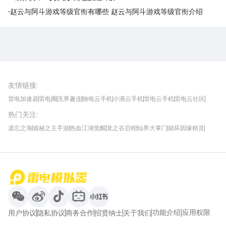
赵云与阿斗游戏等级官衔有哪些 赵云与阿斗游戏等级官衔介绍
雷电圈APP
下载
雷电模拟器官方手游平台, 下载享海量福利
友情链接
:
雷电加速器
雷电圈
无界趣连
驰电云手机
小滴云手机
雷电云手机
雷电云社区
趣氪8
游侠手游
4399游戏资讯
灵宝软件站
不凡游戏网
Gamekee
3G游戏网
热门关注
:
我爱vr网
华军软件园
八门神器
多特软件站
ZOL游戏
玩一玩游戏网
历趣APP下载
特玩游戏网
安卓下载
手游下载
遗忘之海
诡秘之主手游
热血江湖觉醒
龙之谷启程
仙界大掌门
崩坏因缘精灵
饥困荒野
粒粒的小人国
伊莫
白银之城
王者万象棋
望月
最新攻略
首页
微信
微博
抖音
哔哩哔哩
小红书
功能介绍
应用权限
用户协议
隐私协议
商务合作
招贤纳士
关于我们