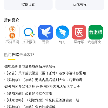
按键设置
优化教程
猜你喜欢
不背单词
企业微信
迅雷
钉钉
医考帮
武老师
不背单词
企业微信
迅雷
钉钉
医考帮
武老师快
答
热门攻略
最新攻略
雷电模拟器电量商城商品兑换教程
【公告】关于益玩渠道《蛋仔派对》游戏停运转移通知
《鹅鸭杀》【攻略】游戏内黑话规则大全，萌新速看
赵云与阿斗武将名称 赵云与阿斗游戏人物名字大全
《烈焰觉醒》必看起号推荐攻略
【独家攻略】《烈焰觉醒》常见问题答疑篇第一期
《鹅鸭杀》【攻略】角色技能详解