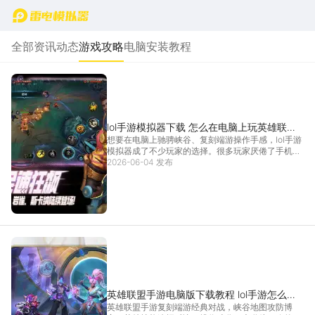
首页
全部
资讯动态
游戏攻略
电脑安装教程
lol手游模拟器下载 怎么在电脑上玩英雄联盟
想要在电脑上驰骋峡谷、复刻端游操作手感，lol手游
手游
模拟器成了不少玩家的选择。很多玩家厌倦了手机狭
小屏幕与触屏操作的局限，转而用模拟器体验对战。
2026-06-04 发布
市面上各类lol手游模拟器体验参差不齐，有的按键适
配生硬，有的频繁弹窗打断节奏。想要沉浸式享受流
畅
[详情]
英雄联盟手游电脑版下载教程 lol手游怎么在
英雄联盟手游复刻端游经典对战，峡谷地图攻防博
电脑上玩