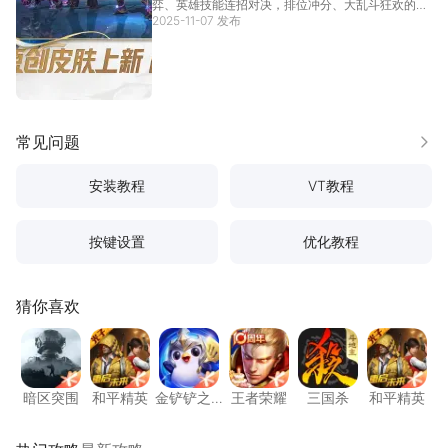
弈、英雄技能连招对决，排位冲分、大乱斗狂欢的竞
技热血从未降温。想要精准把控技能释放与走位节
2025-11-07 发布
奏，试试英雄联盟手游电脑版。英雄联盟手游电脑版
把小屏里的技能冷却标识、兵线血量条都放大，连视
野盲区的预警提
[详情]
常见问题
更多
安装教程
VT教程
按键设置
优化教程
猜你喜欢
暗区突围
和平精英
金铲铲之战
王者荣耀
三国杀
和平精
暗区突围
和平精英
金铲铲之
王者荣耀
三国杀
和平精英
战