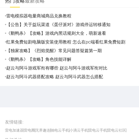
热门攻略
最新攻略
雷电模拟器电量商城商品兑换教程
【公告】关于益玩渠道《蛋仔派对》游戏停运转移通知
《鹅鸭杀》【攻略】游戏内黑话规则大全，萌新速看
红果免费短剧电脑版安装使用教程 怎么在pc端看红果免费短剧
【独家攻略】《烈焰觉醒》常见问题答疑篇第一期
《鹅鸭杀》【攻略】角色技能详解
赵云与阿斗游戏军衔有哪些 赵云与阿斗游戏军衔对比
赵云与阿斗武器搭配攻略 赵云与阿斗武器怎么搭配
雷电圈APP
下载
雷电模拟器官方手游平台, 下载享海量福利
友情链接
:
雷电加速器
雷电圈
无界趣连
驰电云手机
小滴云手机
雷电云手机
雷电云社区
趣氪8
游侠手游
4399游戏资讯
灵宝软件站
不凡游戏网
Gamekee
3G游戏网