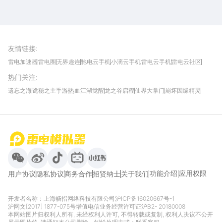
雷电圈APP
下载
雷电模拟器官方手游平台, 下载享海量福利
友情链接
:
雷电加速器
雷电圈
无界趣连
驰电云手机
小滴云手机
雷电云手机
雷电云社区
趣氪8
游侠手游
4399游戏资讯
灵宝软件站
不凡游戏网
Gamekee
3G游戏网
热门关注
:
我爱vr网
华军软件园
八门神器
多特软件站
ZOL游戏
玩一玩游戏网
历趣APP下载
特玩游戏网
安卓下载
手游下载
遗忘之海
诡秘之主手游
热血江湖觉醒
龙之谷启程
仙界大掌门
崩坏因缘精灵
饥困荒野
粒粒的小人国
伊莫
白银之城
王者万象棋
望月
最新攻略
首页
微信
微博
抖音
哔哩哔哩
小红书
功能介绍
应用权限
用户协议
隐私协议
商务合作
招贤纳士
关于我们
开发者名称：上海畅指网络科技有限公司
沪ICP备16020667号-1
沪网文[2017] 1877-075号
增值电信业务经营许可证沪B2- 20180008
本网站图片归权利人所有, 未经权利人许可, 不得转载或复制, 权利人决议不公开