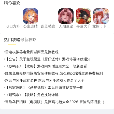
猜你喜欢
明日方舟
公主连结
蔚蓝档案
无期迷途
寻道大千
龙族：
明日方舟
公主连结
蔚蓝档案
无期迷途
寻道大千
龙族：卡
塞尔之门
热门攻略
最新攻略
雷电模拟器电量商城商品兑换教程
【公告】关于益玩渠道《蛋仔派对》游戏停运转移通知
《鹅鸭杀》【攻略】游戏内黑话规则大全，萌新速看
红果免费短剧电脑版安装使用教程 怎么在pc端看红果免费短剧
赵云与阿斗武将名称 赵云与阿斗游戏人物名字大全
【独家攻略】《烈焰觉醒》常见问题答疑篇第一期
《鹅鸭杀》【攻略】角色技能详解
冒险岛怀旧服（电脑版）兑换码礼包大全2026 冒险岛怀旧服（电
脑版）最新可用兑换码CDK合集