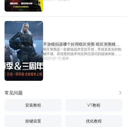
动，在活动开始正式上线后，玩家们更新到最新的游
戏版本，就可游玩到暗区突围赛博朋克
[详情]
手游模拟器哪个好用暗区突围 暗区突围模拟
暗区突围是一款硬核战术竞技手游，凭借其真实的枪
器推荐
械手感、高强度的战术对抗和沉浸式的战场体验，深
受FPS爱好者的喜爱。手游模拟器哪个好用暗区突
2025-07-12 发布
围？本文将为你详细解答手游模拟器哪个好用暗区突
围这个问题。在众多手游模拟器中，雷电模拟器凭借
其专业的性
[详情]
常见问题
更多
安装教程
VT教程
按键设置
优化教程