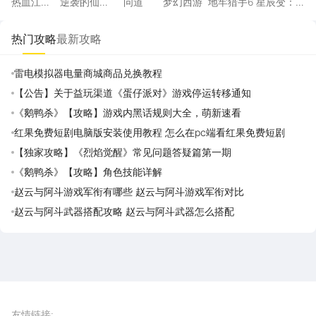
热血江
逆袭的仙
问道
梦幻西游
地牢猎手6
星辰变：
湖：觉醒
王
归来
热门攻略
最新攻略
雷电模拟器电量商城商品兑换教程
【公告】关于益玩渠道《蛋仔派对》游戏停运转移通知
《鹅鸭杀》【攻略】游戏内黑话规则大全，萌新速看
红果免费短剧电脑版安装使用教程 怎么在pc端看红果免费短剧
【独家攻略】《烈焰觉醒》常见问题答疑篇第一期
《鹅鸭杀》【攻略】角色技能详解
赵云与阿斗游戏军衔有哪些 赵云与阿斗游戏军衔对比
赵云与阿斗武器搭配攻略 赵云与阿斗武器怎么搭配
雷电圈APP
下载
雷电模拟器官方手游平台, 下载享海量福利
友情链接
: