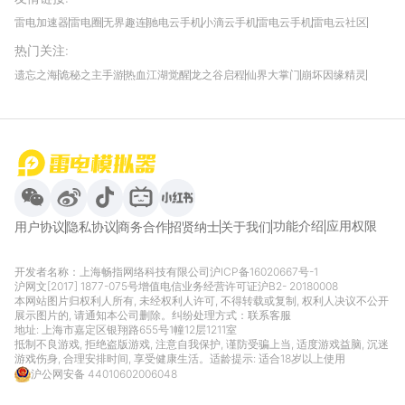
雷电加速器
雷电圈
无界趣连
驰电云手机
小滴云手机
雷电云手机
雷电云社区
趣氪8
游侠手游
4399游戏资讯
灵宝软件站
不凡游戏网
Gamekee
3G游戏网
热门关注
:
我爱vr网
华军软件园
八门神器
多特软件站
ZOL游戏
玩一玩游戏网
历趣APP下载
特玩游戏网
安卓下载
手游下载
遗忘之海
诡秘之主手游
热血江湖觉醒
龙之谷启程
仙界大掌门
崩坏因缘精灵
饥困荒野
粒粒的小人国
伊莫
白银之城
王者万象棋
望月
最新攻略
首页
微信
微博
抖音
哔哩哔哩
小红书
功能介绍
应用权限
用户协议
隐私协议
商务合作
招贤纳士
关于我们
开发者名称：上海畅指网络科技有限公司
沪ICP备16020667号-1
沪网文[2017] 1877-075号
增值电信业务经营许可证沪B2- 20180008
本网站图片归权利人所有, 未经权利人许可, 不得转载或复制, 权利人决议不公开
展示图片的, 请通知本公司删除。纠纷处理方式：
联系客服
地址: 上海市嘉定区银翔路655号1幢12层1211室
抵制不良游戏, 拒绝盗版游戏, 注意自我保护, 谨防受骗上当, 适度游戏益脑, 沉迷
游戏伤身, 合理安排时间, 享受健康生活。适龄提示: 适合18岁以上使用
沪公网安备 44010602006048