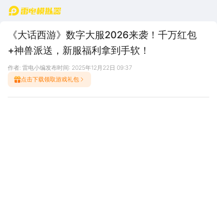
首页
《大话西游》数字大服2026来袭！千万红包
+神兽派送，新服福利拿到手软！
作者: 雷电小编
发布时间: 2025年12月22日 09:37
点击下载领取游戏礼包
一年一度，数字大服。十万人气火爆，千万红包派送！
大话手游超级年度人气大服【2026】今日开启预约，12月23
日重磅开启！