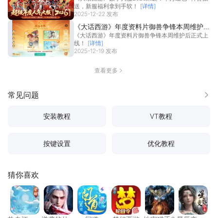
送，新服福利拿到手软！
[详情]
2025-12-22 发布
《大话西游》年度资料片御兽争锋本周维护后
《大话西游》年度资料片御兽争锋本周维护后正式上
正式上线！
线！
[详情]
2025-12-19 发布
查看更多
常见问题
更多
安装教程
VT教程
按键设置
优化教程
猜你喜欢
热血江湖：觉醒
逆袭的仙王
问道
梦幻西游
地牢猎手6
星辰变