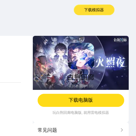
下载模拟器
白荆回廊
白荆回廊
卡牌养成
1.6G
下载电脑版
玩
白荆回廊
电脑版, 就用雷电模拟器
常见问题
更多