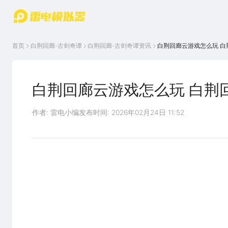
游戏中心
首页
游戏中
雷电圈
首页
白荆回廊-古剑奇谭
白荆回廊-古剑奇谭
资讯
白荆回廊云游戏怎么玩 白
心
云游戏
游戏资
讯
官方论
坛
白荆回廊云游戏怎么玩 白荆
WIKI
作者: 雷电小编
发布时间: 2026年02月24日 11:52