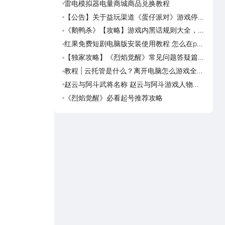
雷电模拟器电量商城商品兑换教程
《摸
【公告】关于益玩渠道《蛋仔派对》游戏停运
《热
转移通知
《鹅鸭杀》【攻略】游戏内黑话规则大全，萌
乐趣
新速看
可用
红果免费短剧电脑版安装使用教程 怎么在pc
乐趣
端看红果免费短剧
预约
【独家攻略】《烈焰觉醒》常见问题答疑篇第
乐趣
一期
趣萌
教程 | 云托管是什么？离开电脑怎么游戏全天
乐趣
挂机？云托管天天免费领取攻略
荐下
赵云与阿斗武将名称 赵云与阿斗游戏人物名
满庭
字大全
·宋
《烈焰觉醒》必看起号推荐攻略
满庭
上繁