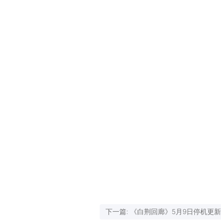
下一篇: 《白荆回廊》5月9日停机更
告