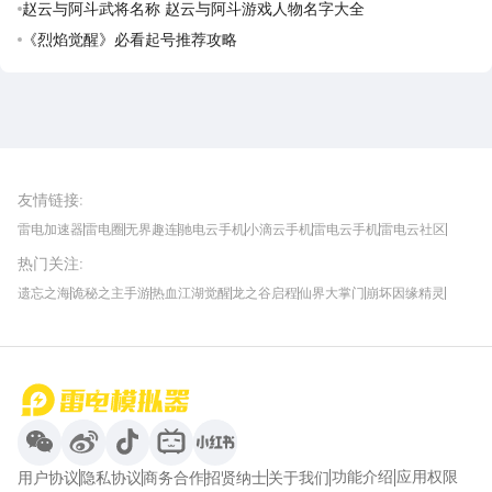
赵云与阿斗武将名称 赵云与阿斗游戏人物名字大全
《烈焰觉醒》必看起号推荐攻略
雷电圈APP
下载
雷电模拟器官方手游平台, 下载享海量福利
友情链接
:
雷电加速器
雷电圈
无界趣连
驰电云手机
小滴云手机
雷电云手机
雷电云社区
趣氪8
游侠手游
4399游戏资讯
灵宝软件站
不凡游戏网
Gamekee
3G游戏网
热门关注
:
我爱vr网
华军软件园
八门神器
多特软件站
ZOL游戏
玩一玩游戏网
历趣APP下载
特玩游戏网
安卓下载
手游下载
遗忘之海
诡秘之主手游
热血江湖觉醒
龙之谷启程
仙界大掌门
崩坏因缘精灵
饥困荒野
粒粒的小人国
伊莫
白银之城
王者万象棋
望月
最新攻略
首页
微信
微博
抖音
哔哩哔哩
小红书
功能介绍
应用权限
用户协议
隐私协议
商务合作
招贤纳士
关于我们