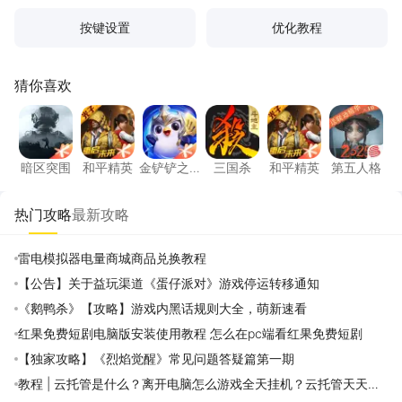
按键设置
优化教程
猜你喜欢
暗区突围
和平精英
金铲铲之战
三国杀
和平精英
第五人
暗区突围
和平精英
金铲铲之
三国杀
和平精英
第五人格
战
热门攻略
最新攻略
雷电模拟器电量商城商品兑换教程
【公告】关于益玩渠道《蛋仔派对》游戏停运转移通知
《鹅鸭杀》【攻略】游戏内黑话规则大全，萌新速看
红果免费短剧电脑版安装使用教程 怎么在pc端看红果免费短剧
【独家攻略】《烈焰觉醒》常见问题答疑篇第一期
教程 | 云托管是什么？离开电脑怎么游戏全天挂机？云托管天天免
费领取攻略