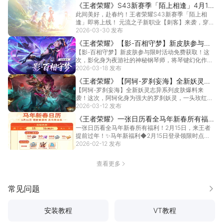
《王者荣耀》S43新赛季「陌上相逢」4月1日
此间美好，赴春约！王者荣耀S43新赛季「陌上相
上线！
逢」即将上线！ 元流之子新职业【刺客】来袭，穿梭
战场爪...
2026-03-30 发布
[详情]
《王者荣耀》【影-百相守梦】新皮肤参与限
【影-百相守梦】新皮肤参与限时活动免费获取！这
时活动免费获取！
次，影化身为夜游社的神秘钢琴师，将琴键幻化作片
片锋刃，...
2026-03-18 发布
[详情]
《王者荣耀》【阿轲-罗刹妄海】全新妖灵志
【阿轲-罗刹妄海】全新妖灵志异系列皮肤爆料来
异系列皮肤爆料来袭！
袭！这次，阿轲化身为强大的罗刹妖灵，一头玫红及
腰长发，诡...
2026-03-12 发布
[详情]
《王者荣耀》一张日历看全马年新春所有福
一张日历看全马年新春所有福利！2月15日，来王者
利！2月15日，来王者提前过年！
提前过年！✨马年新福利◆2月15日登录领限时点
券、暴...
2026-02-12 发布
[详情]
查看更多
常见问题
更多
安装教程
VT教程