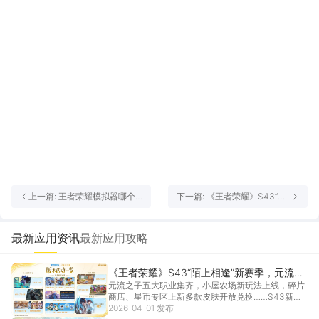
上一篇: 王者荣耀模拟器哪个
下一篇: 《王者荣耀》S43“陌
好 王者荣耀模拟器推荐
上相逢”新赛季，元流刺客、小
屋农场、精彩福利等你来！
最新应用资讯
最新应用攻略
《王者荣耀》S43“陌上相逢”新赛季，元流刺
​​元流之子五大职业集齐，小屋农场新玩法上线，碎片
客、小屋农场、精彩福利等你来！
商店、星币专区上新多款皮肤开放兑换……S43新赛
季...
2026-04-01 发布
[详情]