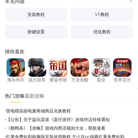
常见问题
更多
安装教程
VT教程
按键设置
优化教程
猜你喜欢
海岛奇兵
战火勋章
重返帝国
万龙觉醒
霸业
世界启
海岛奇兵
战火勋章
重返帝国
万龙觉醒
霸业
世界启元
热门攻略
最新攻略
雷电模拟器电量商城商品兑换教程
【公告】关于益玩渠道《蛋仔派对》游戏停运转移通知
《鹅鸭杀》【攻略】游戏内黑话规则大全，萌新速看
红果免费短剧电脑版安装使用教程 怎么在pc端看红果免费短剧