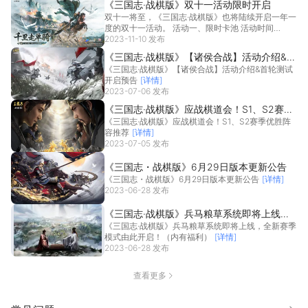
《三国志·战棋版》双十一活动限时开启
双十一将至，《三国志·战棋版》也将陆续开启一年一
度的双十一活动。 活动一、限时卡池 活动时间
202...
2023-11-10 发布
[详情]
《三国志·战棋版》【诸侯合战】活动介绍&首
《三国志·战棋版》【诸侯合战】活动介绍&首轮测试
轮测试开启预告
开启预告
[详情]
2023-07-06 发布
《三国志·战棋版》应战棋道会！S1、S2赛季
《三国志·战棋版》应战棋道会！S1、S2赛季优胜阵
优胜阵容推荐
容推荐
[详情]
2023-07-05 发布
《三国志・战棋版》6月29日版本更新公告
《三国志・战棋版》6月29日版本更新公告
[详情]
2023-06-28 发布
《三国志·战棋版》兵马粮草系统即将上线，
《三国志·战棋版》兵马粮草系统即将上线，全新赛季
全新赛季模式由此开启！（内有福利）
模式由此开启！（内有福利）
[详情]
2023-06-28 发布
查看更多