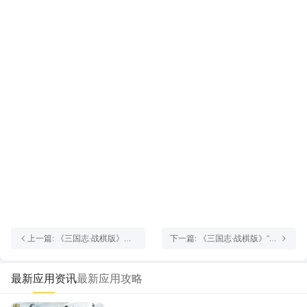
上一篇: 《三国志·战棋版》清
下一篇: 《三国志·战棋版》“军
明节活动
势变更”功能开放预告
最新应用资讯
最新应用攻略