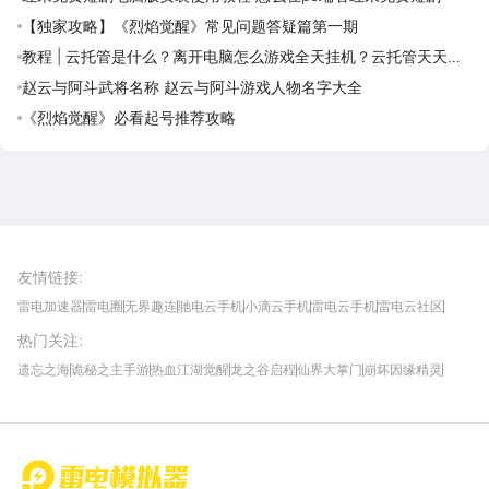
【独家攻略】《烈焰觉醒》常见问题答疑篇第一期
教程 | 云托管是什么？离开电脑怎么游戏全天挂机？云托管天天免
费领取攻略
赵云与阿斗武将名称 赵云与阿斗游戏人物名字大全
《烈焰觉醒》必看起号推荐攻略
雷电圈APP
下载
雷电模拟器官方手游平台, 下载享海量福利
友情链接
:
雷电加速器
雷电圈
无界趣连
驰电云手机
小滴云手机
雷电云手机
雷电云社区
趣氪8
游侠手游
4399游戏资讯
灵宝软件站
不凡游戏网
Gamekee
3G游戏网
热门关注
:
我爱vr网
华军软件园
八门神器
多特软件站
ZOL游戏
玩一玩游戏网
历趣APP下载
特玩游戏网
安卓下载
手游下载
遗忘之海
诡秘之主手游
热血江湖觉醒
龙之谷启程
仙界大掌门
崩坏因缘精灵
饥困荒野
粒粒的小人国
伊莫
白银之城
王者万象棋
望月
最新攻略
首页