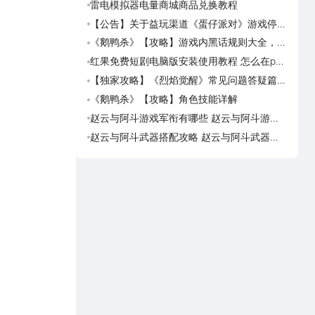
雷电模拟器电量商城商品兑换教程
《盗
海角
【公告】关于益玩渠道《蛋仔派对》游戏停运
《盗
转移通知
踏火
《鹅鸭杀》【攻略】游戏内黑话规则大全，萌
《逆
新速看
族红
红果免费短剧电脑版安装使用教程 怎么在pc
《盗
端看红果免费短剧
【独家攻略】《烈焰觉醒》常见问题答疑篇第
《画狐
一期
《鹅鸭杀》【攻略】角色技能详解
《三国
活动
赵云与阿斗游戏军衔有哪些 赵云与阿斗游戏
美职
军衔对比
篮奇
赵云与阿斗武器搭配攻略 赵云与阿斗武器怎
美职
么搭配
奇迹