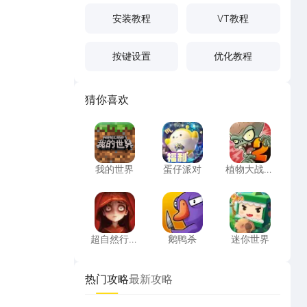
安装教程
VT教程
按键设置
优化教程
猜你喜欢
我的世界
蛋仔派对
植物大战僵
我的世界
蛋仔派对
植物大战僵
尸2高清版
超自然行动组
鹅鸭杀
迷你世界
超自然行动
鹅鸭杀
迷你世界
组
热门攻略
最新攻略