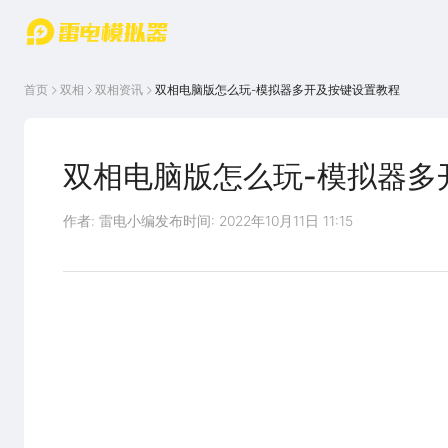
游戏中心
首页
游戏中
雷电圈
首页
双相
双相
资讯
双相电脑版怎么玩-模拟器多开及按键设置教程
心
云游戏
游戏资
讯
官方论
坛
双相电脑版怎么玩-模拟器多
WIKI
作者: 雷电小编
发布时间: 2022年10月11日 11:15