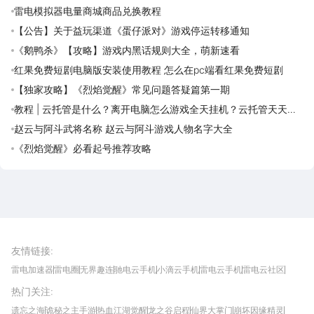
雷电模拟器电量商城商品兑换教程
【公告】关于益玩渠道《蛋仔派对》游戏停运转移通知
《鹅鸭杀》【攻略】游戏内黑话规则大全，萌新速看
红果免费短剧电脑版安装使用教程 怎么在pc端看红果免费短剧
【独家攻略】《烈焰觉醒》常见问题答疑篇第一期
教程 | 云托管是什么？离开电脑怎么游戏全天挂机？云托管天天免
费领取攻略
赵云与阿斗武将名称 赵云与阿斗游戏人物名字大全
《烈焰觉醒》必看起号推荐攻略
雷电圈APP
下载
雷电模拟器官方手游平台, 下载享海量福利
友情链接
:
雷电加速器
雷电圈
无界趣连
驰电云手机
小滴云手机
雷电云手机
雷电云社区
趣氪8
游侠手游
4399游戏资讯
灵宝软件站
不凡游戏网
Gamekee
3G游戏网
热门关注
:
我爱vr网
华军软件园
八门神器
多特软件站
ZOL游戏
玩一玩游戏网
历趣APP下载
特玩游戏网
安卓下载
手游下载
遗忘之海
诡秘之主手游
热血江湖觉醒
龙之谷启程
仙界大掌门
崩坏因缘精灵