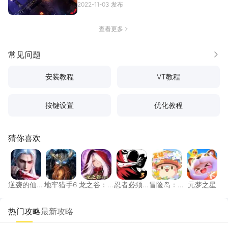
2022-11-03 发布
查看更多
常见问题
更多
安装教程
VT教程
按键设置
优化教程
猜你喜欢
逆袭的仙王
地牢猎手6
龙之谷：启程
忍者必须死3
冒险岛：枫之传
元梦之
逆袭的仙
地牢猎手6
龙之谷：
忍者必须
冒险岛：
元梦之星
王
启程
死3
枫之传说
热门攻略
最新攻略