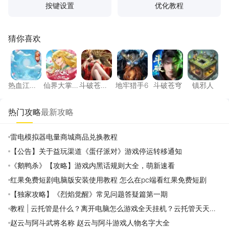
按键设置
优化教程
猜你喜欢
热血江湖：觉醒
仙界大掌门
斗破苍穹：斗帝之路
地牢猎手6
斗破苍穹
镇邪人
热血江
仙界大掌
斗破苍
地牢猎手6
斗破苍穹
镇邪人
湖：觉醒
门
穹：斗帝
之路
热门攻略
最新攻略
雷电模拟器电量商城商品兑换教程
【公告】关于益玩渠道《蛋仔派对》游戏停运转移通知
《鹅鸭杀》【攻略】游戏内黑话规则大全，萌新速看
红果免费短剧电脑版安装使用教程 怎么在pc端看红果免费短剧
【独家攻略】《烈焰觉醒》常见问题答疑篇第一期
教程 | 云托管是什么？离开电脑怎么游戏全天挂机？云托管天天免
费领取攻略
赵云与阿斗武将名称 赵云与阿斗游戏人物名字大全