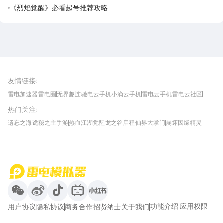
《烈焰觉醒》必看起号推荐攻略
雷电圈APP
下载
雷电模拟器官方手游平台, 下载享海量福利
友情链接
:
雷电加速器
雷电圈
无界趣连
驰电云手机
小滴云手机
雷电云手机
雷电云社区
趣氪8
游侠手游
4399游戏资讯
灵宝软件站
不凡游戏网
Gamekee
3G游戏网
热门关注
:
我爱vr网
华军软件园
八门神器
多特软件站
ZOL游戏
玩一玩游戏网
历趣APP下载
特玩游戏网
安卓下载
手游下载
遗忘之海
诡秘之主手游
热血江湖觉醒
龙之谷启程
仙界大掌门
崩坏因缘精灵
饥困荒野
粒粒的小人国
伊莫
白银之城
王者万象棋
望月
最新攻略
首页
微信
微博
抖音
哔哩哔哩
小红书
功能介绍
应用权限
用户协议
隐私协议
商务合作
招贤纳士
关于我们