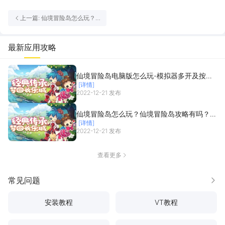
上一篇: 仙境冒险岛怎么玩？
仙境冒险岛攻略有吗？如何模
拟器上玩仙境冒险岛？
最新应用攻略
仙境冒险岛电脑版怎么玩-模拟器多开及按键
[详情]
设置教程
2022-12-21 发布
仙境冒险岛怎么玩？仙境冒险岛攻略有吗？如
[详情]
何模拟器上玩仙境冒险岛？
2022-12-21 发布
查看更多
常见问题
更多
安装教程
VT教程