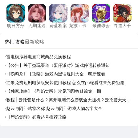
明日方舟
无期迷途
蔚蓝档案
龙族：卡塞尔之门
最佳球会
寻道大
明日方舟
无期迷途
蔚蓝档案
龙族：卡
最佳球会
寻道大千
塞尔之门
热门攻略
最新攻略
雷电模拟器电量商城商品兑换教程
【公告】关于益玩渠道《蛋仔派对》游戏停运转移通知
《鹅鸭杀》【攻略】游戏内黑话规则大全，萌新速看
红果免费短剧电脑版安装使用教程 怎么在pc端看红果免费短剧
【独家攻略】《烈焰觉醒》常见问题答疑篇第一期
教程 | 云托管是什么？离开电脑怎么游戏全天挂机？云托管天天免
费领取攻略
赵云与阿斗武将名称 赵云与阿斗游戏人物名字大全
《烈焰觉醒》必看起号推荐攻略