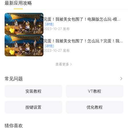
最新应用攻略
了！？
完蛋！我被美女包围了！电脑版怎么玩-模拟
[详情]
器多开及按键设置教程
2023-10-27 发布
完蛋！我被美女包围了！怎么玩？完蛋！我被
[详情]
美女包围了！攻略有吗？如何模拟器上玩完
2023-10-27 发布
蛋！我被美女包围了！？
查看更多
常见问题
更多
安装教程
VT教程
按键设置
优化教程
猜你喜欢