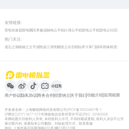
雷电圈APP
下载
雷电模拟器官方手游平台, 下载享海量福利
友情链接
:
雷电加速器
雷电圈
无界趣连
驰电云手机
小滴云手机
雷电云手机
雷电云社区
趣氪8
游侠手游
4399游戏资讯
灵宝软件站
不凡游戏网
Gamekee
3G游戏网
热门关注
:
我爱vr网
华军软件园
八门神器
多特软件站
ZOL游戏
玩一玩游戏网
历趣APP下载
特玩游戏网
安卓下载
手游下载
遗忘之海
诡秘之主手游
热血江湖觉醒
龙之谷启程
仙界大掌门
崩坏因缘精灵
饥困荒野
粒粒的小人国
伊莫
白银之城
王者万象棋
望月
最新攻略
首页
微信
微博
抖音
哔哩哔哩
小红书
功能介绍
应用权限
用户协议
隐私协议
商务合作
招贤纳士
关于我们
开发者名称：上海畅指网络科技有限公司
沪ICP备16020667号-1
沪网文[2017] 1877-075号
增值电信业务经营许可证沪B2- 20180008
本网站图片归权利人所有, 未经权利人许可, 不得转载或复制, 权利人决议不公开
展示图片的, 请通知本公司删除。纠纷处理方式：
联系客服
地址: 上海市嘉定区银翔路655号1幢12层1211室