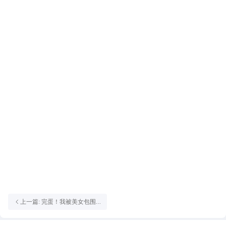
上一篇: 完蛋！我被美女包围
了！怎么玩？完蛋！我被美女
包围了！攻略有吗？如何模拟
器上玩完蛋！我被美女包围