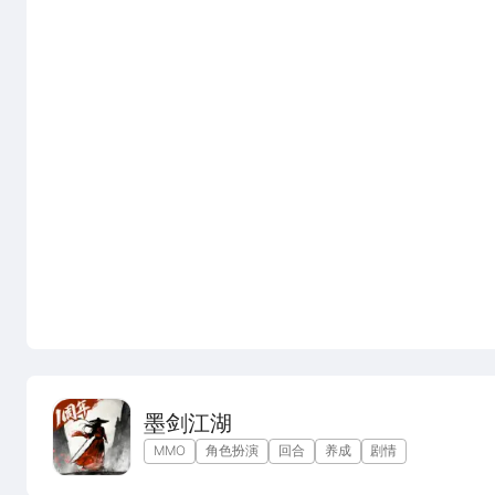
墨剑江湖
MMO
角色扮演
回合
养成
剧情