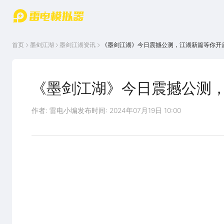
游戏中心
首页
游戏中
雷电圈
首页
墨剑江湖
墨剑江湖
资讯
《墨剑江湖》今日震撼公测，江湖新篇等你开
心
云游戏
游戏资
讯
官方论
坛
《墨剑江湖》今日震撼公测
WIKI
作者: 雷电小编
发布时间: 2024年07月19日 10:00