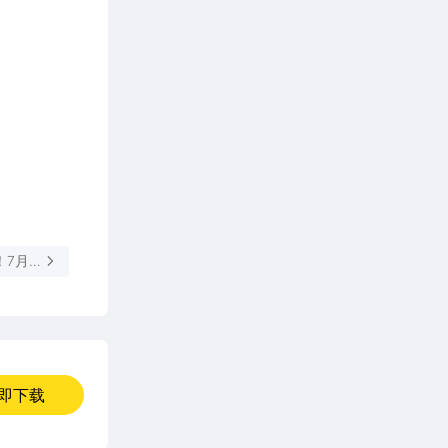
！7月
即下载