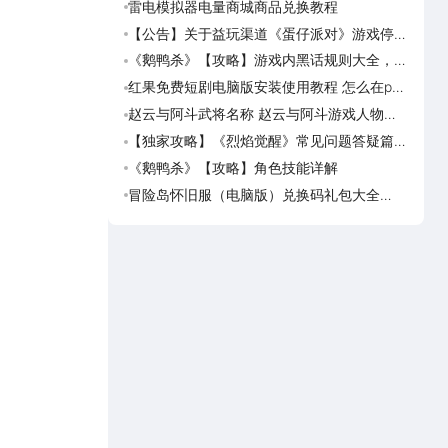
雷电模拟器电量商城商品兑换教程
《斗破
览
【公告】关于益玩渠道《蛋仔派对》游戏停运
《灵妖
转移通知
《鹅鸭杀》【攻略】游戏内黑话规则大全，萌
《灵
新速看
红果免费短剧电脑版安装使用教程 怎么在pc
《真魂
端看红果免费短剧
览
赵云与阿斗武将名称 赵云与阿斗游戏人物名
《勇者
字大全
一览
【独家攻略】《烈焰觉醒》常见问题答疑篇第
海岛
一期
可用
《鹅鸭杀》【攻略】角色技能详解
海岛
预约
冒险岛怀旧服（电脑版）兑换码礼包大全
海岛
2026 冒险岛怀旧服（电脑版）最新可用兑换
岛传
码CDK合集