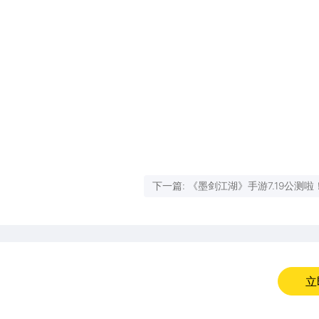
下一篇: 《墨剑江湖》手游7.19公测啦
18日0点开启预下载
立