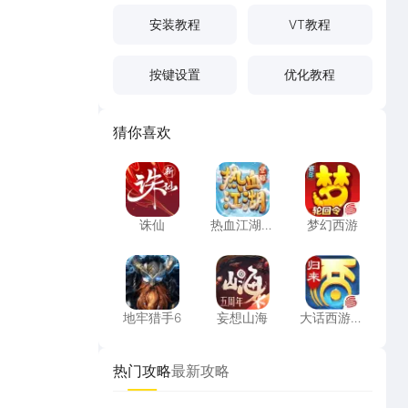
安装教程
VT教程
按键设置
优化教程
猜你喜欢
诛仙
热血江湖：觉醒
梦幻西游
诛仙
热血江湖：
梦幻西游
觉醒
地牢猎手6
妄想山海
大话西游：
地牢猎手6
妄想山海
大话西游：
归来
热门攻略
最新攻略