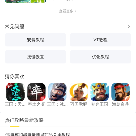
查看更多
常见问题
更多
安装教程
VT教程
按键设置
优化教程
猜你喜欢
三国：天下归心
率土之滨
三国：冰河时代
万国觉醒
奔奔王国
海岛奇
三国：天
率土之滨
三国：冰
万国觉醒
奔奔王国
海岛奇兵
下归心
河时代
热门攻略
最新攻略
雷电模拟器电量商城商品兑换教程