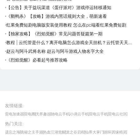
【公告】关于益玩渠道《蛋仔派对》游戏停运转移通知
《鹅鸭杀》【攻略】游戏内黑话规则大全，萌新速看
红果免费短剧电脑版安装使用教程 怎么在pc端看红果免费短剧
【独家攻略】《烈焰觉醒》常见问题答疑篇第一期
教程 | 云托管是什么？离开电脑怎么游戏全天挂机？云托管天天免
费领取攻略
赵云与阿斗武将名称 赵云与阿斗游戏人物名字大全
《烈焰觉醒》必看起号推荐攻略
雷电圈APP
下载
雷电模拟器官方手游平台, 下载享海量福利
友情链接
:
雷电加速器
雷电圈
无界趣连
驰电云手机
小滴云手机
雷电云手机
雷电云社区
趣氪8
游侠手游
4399游戏资讯
灵宝软件站
不凡游戏网
Gamekee
3G游戏网
热门关注
:
我爱vr网
华军软件园
八门神器
多特软件站
ZOL游戏
玩一玩游戏网
历趣APP下载
特玩游戏网
安卓下载
手游下载
遗忘之海
诡秘之主手游
热血江湖觉醒
龙之谷启程
仙界大掌门
崩坏因缘精灵
饥困荒野
粒粒的小人国
伊莫
白银之城
王者万象棋
望月
最新攻略