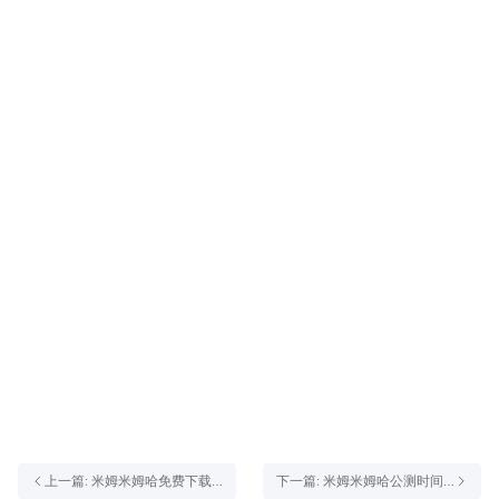
上一篇: 米姆米姆哈免费下载
下一篇: 米姆米姆哈公测时间
方法 怎么下载米姆米姆哈
介绍 米姆米姆哈什么时候首发