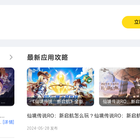
立
最新应用攻略
更多
》
《仙境传说：新启航》全新职
仙境传说RO：新
来！联
业：超级初心者，首次登陆！
么玩-模拟器多开
仙境传说RO：新启航怎么玩？仙境传说RO：新启
程
歌
[详情]
如何模拟器上玩仙境传说RO：新启航？
2024-05-28 发布