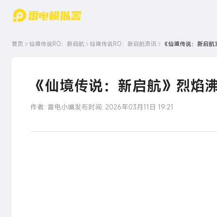
游戏中心
首页
游戏中
雷电圈
首页
仙境传说RO：新启航
仙境传说RO：新启航
资讯
《仙境传说：新启航
心
云游戏
游戏资
讯
官方论
坛
《仙境传说：新启航》烈焰
WIKI
作者: 雷电小编
发布时间: 2026年03月11日 19:21