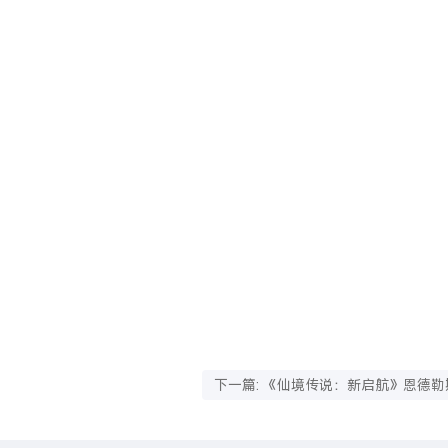
下一篇: 《仙境传说：新启航》恩德勒
「无限之境」即将降临！