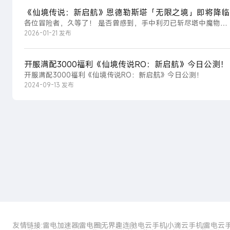
《仙境传说：新启航》恩德勒斯塔「无限之境」即将降临
各位冒险者，久等了！ 是否曾感到，手中利刃已斩尽塔中魔物，
脚下阶梯已踏至最高层，却仍有一腔热血无处挥...
2026-01-21 发布
开服满配3000福利《仙境传说RO：新启航》今日公测！
开服满配3000福利《仙境传说RO：新启航》今日公测！
2024-09-13 发布
友情链接:
雷电加速器
雷电圈
无界趣连
驰电云手机
小滴云手机
雷电云