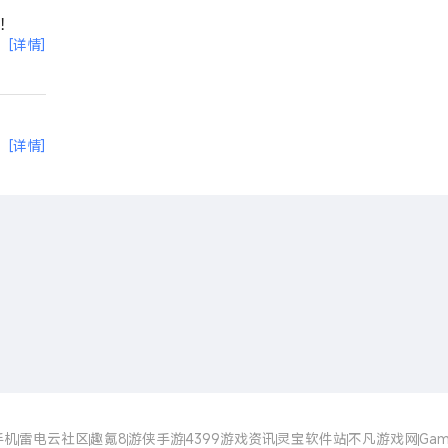
！
[详情]
[详情]
开启电脑玩手游极致体验
手机
雷电云社区
趣氪8
游侠手游
4399游戏资讯
灵宝软件站
不凡游戏网
Gam