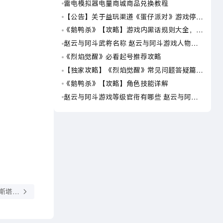
雷电模拟器电量商城商品兑换教程
《梦
【公告】关于益玩渠道《蛋仔派对》游戏停运
崩坏
转移通知
灵戏
《鹅鸭杀》【攻略】游戏内黑话规则大全，萌
崩坏
新速看
灵布
赵云与阿斗武将名称 赵云与阿斗游戏人物名
粒粒
字大全
星之
《烈焰觉醒》必看起号推荐攻略
崩坏
灵箱
【独家攻略】《烈焰觉醒》常见问题答疑篇第
崩坏
一期
灵隐
《鹅鸭杀》【攻略】角色技能详解
崩坏
送挑
赵云与阿斗游戏等级官衔有哪些 赵云与阿斗
怪物
游戏等级官衔介绍
旅人
斯塔