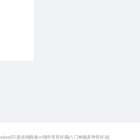
点击下载
ekee
3G游戏网
我爱vr网
华军软件园
八门神器
多特软件站