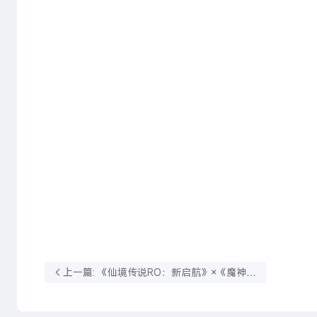
上一篇: 《仙境传说RO：新启航》×《魔神英
雄传》机会到来！联动确认！