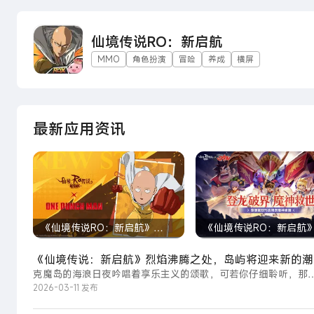
仙境传说RO：新启航
MMO
角色扮演
冒险
养成
横屏
最新应用资讯
《仙境传说RO：新启航》
《仙境传说RO：新启航
×《一拳超人》联动确认！绝对
×《魔神英雄传》机会到
《仙境传说：新启航》烈焰沸腾之处，岛屿将迎来新的潮
力量，一拳K.O.！
动确认！
克魔岛的海浪日夜吟唱着享乐主义的颂歌，可若你仔细聆听，那
声……
声深处，似乎还藏着一些不愿被提起的往事。这...
2026-03-11 发布