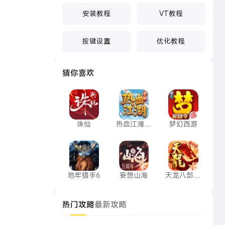
安装教程
VT教程
按键设置
优化教程
猜你喜欢
诛仙
热血江湖：觉醒
梦幻西游
诛仙
热血江湖：
梦幻西游
觉醒
地牢猎手6
妄想山海
天龙八部手
地牢猎手6
妄想山海
天龙八部手
游
热门攻略
最新攻略