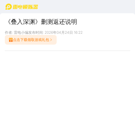
首页
《叠入深渊》删测返还说明
作者: 雷电小编
发布时间: 2026年04月24日 16:22
点击下载领取游戏礼包
《叠入深渊》删测返还说明
【充值返利对象】