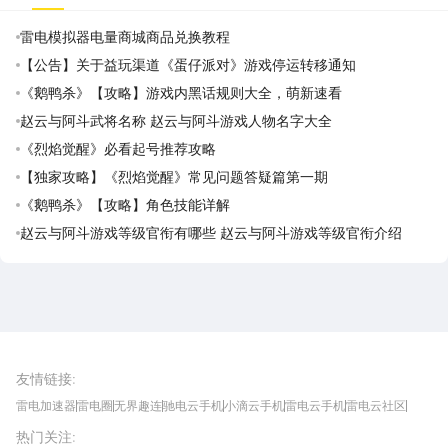
雷电模拟器电量商城商品兑换教程
【公告】关于益玩渠道《蛋仔派对》游戏停运转移通知
《鹅鸭杀》【攻略】游戏内黑话规则大全，萌新速看
赵云与阿斗武将名称 赵云与阿斗游戏人物名字大全
《烈焰觉醒》必看起号推荐攻略
【独家攻略】《烈焰觉醒》常见问题答疑篇第一期
《鹅鸭杀》【攻略】角色技能详解
赵云与阿斗游戏等级官衔有哪些 赵云与阿斗游戏等级官衔介绍
雷电圈APP
下载
雷电模拟器官方手游平台, 下载享海量福利
友情链接
:
雷电加速器
雷电圈
无界趣连
驰电云手机
小滴云手机
雷电云手机
雷电云社区
趣氪8
游侠手游
4399游戏资讯
灵宝软件站
不凡游戏网
Gamekee
3G游戏网
热门关注
:
我爱vr网
华军软件园
八门神器
多特软件站
ZOL游戏
玩一玩游戏网
历趣APP下载