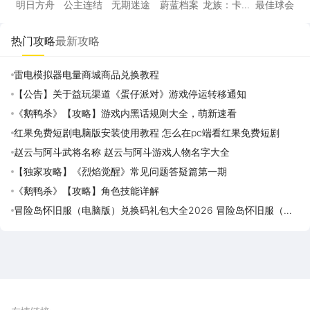
明日方舟
公主连结
无期迷途
蔚蓝档案
龙族：卡
最佳球会
塞尔之门
热门攻略
最新攻略
雷电模拟器电量商城商品兑换教程
【公告】关于益玩渠道《蛋仔派对》游戏停运转移通知
《鹅鸭杀》【攻略】游戏内黑话规则大全，萌新速看
红果免费短剧电脑版安装使用教程 怎么在pc端看红果免费短剧
赵云与阿斗武将名称 赵云与阿斗游戏人物名字大全
【独家攻略】《烈焰觉醒》常见问题答疑篇第一期
《鹅鸭杀》【攻略】角色技能详解
冒险岛怀旧服（电脑版）兑换码礼包大全2026 冒险岛怀旧服（电
脑版）最新可用兑换码CDK合集
雷电圈APP
下载
雷电模拟器官方手游平台, 下载享海量福利