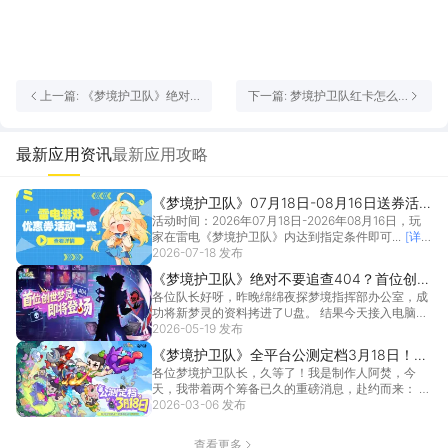
上一篇: 《梦境护卫队》绝对
下一篇: 梦境护卫队红卡怎么
不要追查404？首位创世梦灵
获取 梦境护卫队红卡介绍
线索曝光！
最新应用资讯
最新应用攻略
《梦境护卫队》07月18日-08月16日送券活
活动时间：2026年07月18日-2026年08月16日，玩
动一览
家在雷电《梦境护卫队》内达到指定条件即可...
[详
情]
2026-07-18 发布
《梦境护卫队》绝对不要追查404？首位创世
各位队长好呀，昨晚绵绵夜探梦境指挥部办公室，成
梦灵线索曝光！
功将新梦灵的资料拷进了U盘。 结果今天接入电脑准
备和大...
2026-05-19 发布
[详情]
《梦境护卫队》全平台公测定档3月18日！联
各位梦境护卫队长，久等了！我是制作人阿焚，今
动《葫芦兄弟》邀你“葫”闹入梦！
天，我带着两个筹备已久的重磅消息，赴约而来： 第
一，《梦...
2026-03-06 发布
[详情]
查看更多