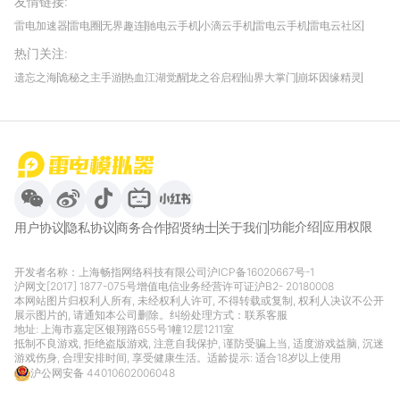
友情链接
:
雷电加速器
雷电圈
无界趣连
驰电云手机
小滴云手机
雷电云手机
雷电云社区
趣氪8
游侠手游
4399游戏资讯
灵宝软件站
不凡游戏网
Gamekee
3G游戏网
热门关注
:
我爱vr网
华军软件园
八门神器
多特软件站
ZOL游戏
玩一玩游戏网
历趣APP下载
特玩游戏网
安卓下载
手游下载
遗忘之海
诡秘之主手游
热血江湖觉醒
龙之谷启程
仙界大掌门
崩坏因缘精灵
饥困荒野
粒粒的小人国
伊莫
白银之城
王者万象棋
望月
最新攻略
首页
微信
微博
抖音
哔哩哔哩
小红书
功能介绍
应用权限
用户协议
隐私协议
商务合作
招贤纳士
关于我们
开发者名称：上海畅指网络科技有限公司
沪ICP备16020667号-1
沪网文[2017] 1877-075号
增值电信业务经营许可证沪B2- 20180008
本网站图片归权利人所有, 未经权利人许可, 不得转载或复制, 权利人决议不公开
展示图片的, 请通知本公司删除。纠纷处理方式：
联系客服
地址: 上海市嘉定区银翔路655号1幢12层1211室
抵制不良游戏, 拒绝盗版游戏, 注意自我保护, 谨防受骗上当, 适度游戏益脑, 沉迷
游戏伤身, 合理安排时间, 享受健康生活。适龄提示: 适合18岁以上使用
沪公网安备 44010602006048