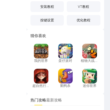
安装教程
VT教程
按键设置
优化教程
猜你喜欢
我的世界
蛋仔派对
植物大战僵
我的世界
蛋仔派对
植物大战僵
尸2高清版
超自然行动组
鹅鸭杀
迷你世界
超自然行动
鹅鸭杀
迷你世界
组
热门攻略
最新攻略