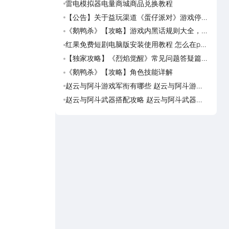
雷电模拟器电量商城商品兑换教程
《盗
海角
【公告】关于益玩渠道《蛋仔派对》游戏停运
《盗
转移通知
踏火
《鹅鸭杀》【攻略】游戏内黑话规则大全，萌
《逆
新速看
族红
红果免费短剧电脑版安装使用教程 怎么在pc
《盗
端看红果免费短剧
【独家攻略】《烈焰觉醒》常见问题答疑篇第
《画狐
一期
《鹅鸭杀》【攻略】角色技能详解
《三国
活动
赵云与阿斗游戏军衔有哪些 赵云与阿斗游戏
美职
军衔对比
篮奇
赵云与阿斗武器搭配攻略 赵云与阿斗武器怎
美职
么搭配
奇迹