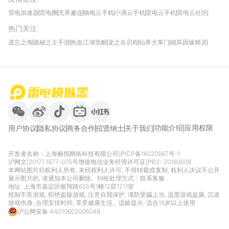
雷电加速器
雷电圈
无界趣连
驰电云手机
小滴云手机
雷电云手机
雷电云社区
趣氪8
游侠手游
4399游戏资讯
灵宝软件站
不凡游戏网
Gamekee
3G游戏网
热门关注
:
我爱vr网
华军软件园
八门神器
多特软件站
ZOL游戏
玩一玩游戏网
历趣APP下载
特玩游戏网
安卓下载
手游下载
遗忘之海
诡秘之主手游
热血江湖觉醒
龙之谷启程
仙界大掌门
崩坏因缘精灵
饥困荒野
粒粒的小人国
伊莫
白银之城
王者万象棋
望月
最新攻略
首页
微信
微博
抖音
哔哩哔哩
小红书
功能介绍
应用权限
用户协议
隐私协议
商务合作
招贤纳士
关于我们
开发者名称：上海畅指网络科技有限公司
沪ICP备16020667号-1
沪网文[2017] 1877-075号
增值电信业务经营许可证沪B2- 20180008
本网站图片归权利人所有, 未经权利人许可, 不得转载或复制, 权利人决议不公开
展示图片的, 请通知本公司删除。纠纷处理方式：
联系客服
地址: 上海市嘉定区银翔路655号1幢12层1211室
抵制不良游戏, 拒绝盗版游戏, 注意自我保护, 谨防受骗上当, 适度游戏益脑, 沉迷
游戏伤身, 合理安排时间, 享受健康生活。适龄提示: 适合18岁以上使用
沪公网安备 44010602006048