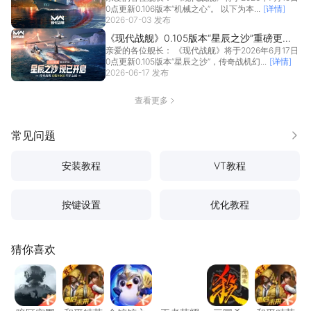
0点更新0.106版本“机械之心”。 以下为本...
[详情]
2026-07-03 发布
《现代战舰》0.105版本“星辰之沙”重磅更
亲爱的各位舰长： 《现代战舰》将于2026年6月17日
新，传奇战机幻影4000，同步上线！
0点更新0.105版本“星辰之沙”，传奇战机幻...
[详情]
2026-06-17 发布
查看更多
常见问题
更多
安装教程
VT教程
按键设置
优化教程
猜你喜欢
暗区突围
和平精英
金铲铲之战
王者荣耀
三国杀
和平精