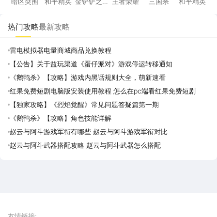
暗区突围
和平精英
金铲铲之
王者荣耀
三国杀
和平精英
战
热门攻略
最新攻略
雷电模拟器电量商城商品兑换教程
【公告】关于益玩渠道《蛋仔派对》游戏停运转移通知
《鹅鸭杀》【攻略】游戏内黑话规则大全，萌新速看
红果免费短剧电脑版安装使用教程 怎么在pc端看红果免费短剧
【独家攻略】《烈焰觉醒》常见问题答疑篇第一期
《鹅鸭杀》【攻略】角色技能详解
赵云与阿斗游戏军衔有哪些 赵云与阿斗游戏军衔对比
赵云与阿斗武器搭配攻略 赵云与阿斗武器怎么搭配
雷电圈APP
下载
雷电模拟器官方手游平台, 下载享海量福利
友情链接
: