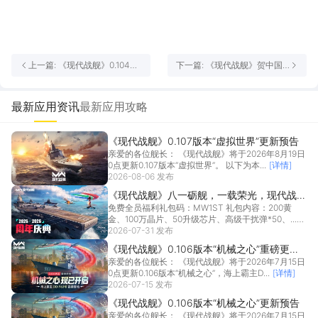
上一篇: 《现代战舰》0.104版
下一篇: 《现代战舰》贺中国
本“主宰之章”重磅更新，全新
人民海军成立77周年！
通行证、版本活动全介绍！
最新应用资讯
最新应用攻略
《现代战舰》0.107版本“虚拟世界”更新预告
亲爱的各位舰长： 《现代战舰》将于2026年8月19日
0点更新0.107版本“虚拟世界”。 以下为本...
[详情]
2026-08-06 发布
《现代战舰》八一砺舰，一载荣光，现代战舰
免费全员福利礼包码：MW1ST 礼包内容：200黄
周年庆典火热开启！
金、100万晶片、50升级芯片、高级干扰弹*50、...
2026-07-31 发布
[详情]
《现代战舰》0.106版本“机械之心”重磅更
亲爱的各位舰长： 《现代战舰》将于2026年7月15日
新，海上霸主DD-963号强袭登场！
0点更新0.106版本“机械之心”，海上霸主D...
[详情]
2026-07-15 发布
《现代战舰》0.106版本“机械之心”更新预告
亲爱的各位舰长： 《现代战舰》将于2026年7月15日