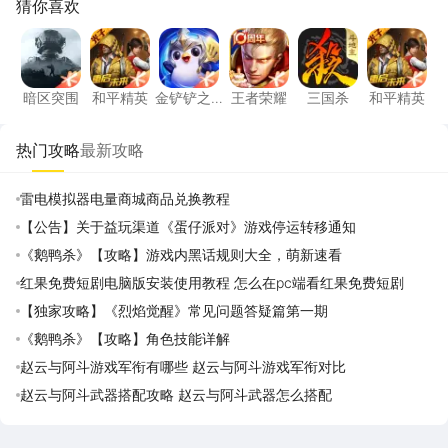
猜你喜欢
暗区突围
和平精英
金铲铲之战
王者荣耀
三国杀
和平精
暗区突围
和平精英
金铲铲之
王者荣耀
三国杀
和平精英
战
热门攻略
最新攻略
雷电模拟器电量商城商品兑换教程
【公告】关于益玩渠道《蛋仔派对》游戏停运转移通知
《鹅鸭杀》【攻略】游戏内黑话规则大全，萌新速看
红果免费短剧电脑版安装使用教程 怎么在pc端看红果免费短剧
【独家攻略】《烈焰觉醒》常见问题答疑篇第一期
《鹅鸭杀》【攻略】角色技能详解
赵云与阿斗游戏军衔有哪些 赵云与阿斗游戏军衔对比
赵云与阿斗武器搭配攻略 赵云与阿斗武器怎么搭配