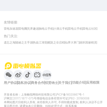
雷电圈APP
下载
雷电模拟器官方手游平台, 下载享海量福利
友情链接
:
雷电加速器
雷电圈
无界趣连
驰电云手机
小滴云手机
雷电云手机
雷电云社区
趣氪8
游侠手游
4399游戏资讯
灵宝软件站
不凡游戏网
Gamekee
3G游戏网
热门关注
:
我爱vr网
华军软件园
八门神器
多特软件站
ZOL游戏
玩一玩游戏网
历趣APP下载
特玩游戏网
安卓下载
手游下载
遗忘之海
诡秘之主手游
热血江湖觉醒
龙之谷启程
仙界大掌门
崩坏因缘精灵
饥困荒野
粒粒的小人国
伊莫
白银之城
王者万象棋
望月
最新攻略
首页
微信
微博
抖音
哔哩哔哩
小红书
功能介绍
应用权限
用户协议
隐私协议
商务合作
招贤纳士
关于我们
开发者名称：上海畅指网络科技有限公司
沪ICP备16020667号-1
沪网文[2017] 1877-075号
增值电信业务经营许可证沪B2- 20180008
本网站图片归权利人所有, 未经权利人许可, 不得转载或复制, 权利人决议不公开
展示图片的, 请通知本公司删除。纠纷处理方式：
联系客服