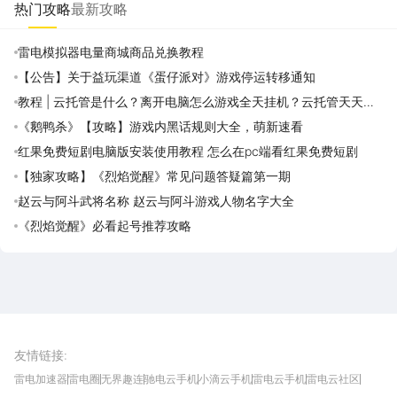
热门攻略
最新攻略
雷电模拟器电量商城商品兑换教程
【公告】关于益玩渠道《蛋仔派对》游戏停运转移通知
教程 | 云托管是什么？离开电脑怎么游戏全天挂机？云托管天天免
费领取攻略
《鹅鸭杀》【攻略】游戏内黑话规则大全，萌新速看
红果免费短剧电脑版安装使用教程 怎么在pc端看红果免费短剧
【独家攻略】《烈焰觉醒》常见问题答疑篇第一期
赵云与阿斗武将名称 赵云与阿斗游戏人物名字大全
《烈焰觉醒》必看起号推荐攻略
雷电圈APP
下载
雷电模拟器官方手游平台, 下载享海量福利
友情链接
:
雷电加速器
雷电圈
无界趣连
驰电云手机
小滴云手机
雷电云手机
雷电云社区
趣氪8
游侠手游
4399游戏资讯
灵宝软件站
不凡游戏网
Gamekee
3G游戏网