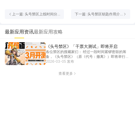
上一篇: 头号禁区上线时间分
下一篇: 头号禁区钥匙作用介
享 头号禁区公测什么时候开启
绍 头号禁区钥匙怎么获取
最新应用资讯
最新应用攻略
《头号禁区》「干票大测试」即将开启
各位禁区的搜藏家们： 经过一段时间紧锣密鼓的筹
备，《头号禁区》（原《代号：撤离》）即将举行新
一轮的测...
2026-03-05 发布
[详情]
查看更多