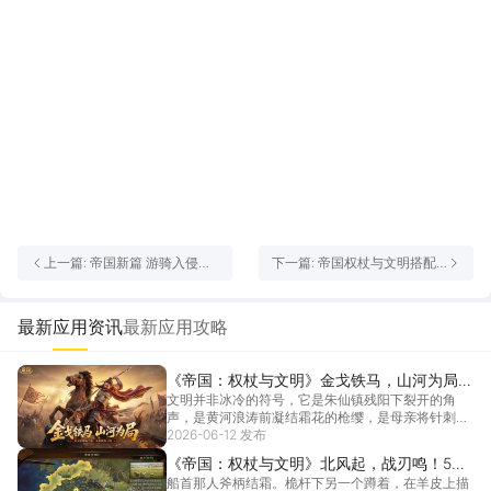
上一篇: 帝国新篇 游骑入侵！
下一篇: 帝国权杖与文明搭配
《帝国：权杖与文明》S2新赛
怎么玩 帝国权杖与文明搭配思
季文明保卫战开启！
路分享
最新应用资讯
最新应用攻略
《帝国：权杖与文明》金戈铁马，山河为局！
文明并非冰冷的符号，它是朱仙镇残阳下裂开的角
全新主题赛季6月13日磅礴开启
声，是黄河浪涛前凝结霜花的枪缨，是母亲将针刺入
背时沉默的...
2026-06-12 发布
[详情]
《帝国：权杖与文明》北风起，战刃鸣！5月1
船首那人斧柄结霜。桅杆下另一个蹲着，在羊皮上描
日Ex赛季【北风与战刃】全新上线！