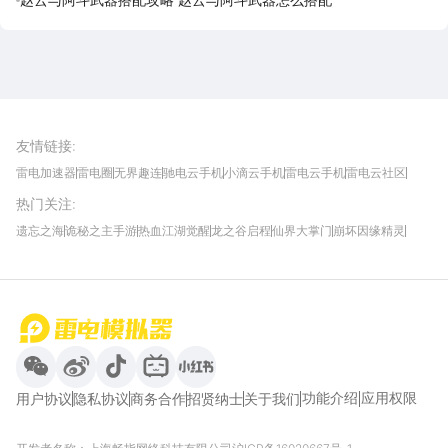
雷电圈APP
下载
雷电模拟器官方手游平台, 下载享海量福利
友情链接
:
雷电加速器
雷电圈
无界趣连
驰电云手机
小滴云手机
雷电云手机
雷电云社区
趣氪8
游侠手游
4399游戏资讯
灵宝软件站
不凡游戏网
Gamekee
3G游戏网
热门关注
:
我爱vr网
华军软件园
八门神器
多特软件站
ZOL游戏
玩一玩游戏网
历趣APP下载
特玩游戏网
安卓下载
手游下载
遗忘之海
诡秘之主手游
热血江湖觉醒
龙之谷启程
仙界大掌门
崩坏因缘精灵
饥困荒野
粒粒的小人国
伊莫
白银之城
王者万象棋
望月
最新攻略
首页
微信
微博
抖音
哔哩哔哩
小红书
功能介绍
应用权限
用户协议
隐私协议
商务合作
招贤纳士
关于我们