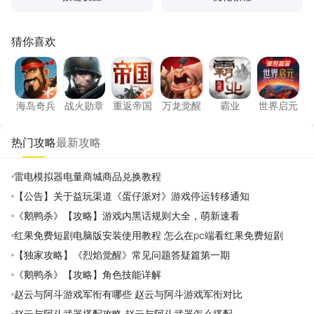
猜你喜欢
海岛奇兵
战火勋章
重返帝国
万龙觉醒
霸业
世界启
海岛奇兵
战火勋章
重返帝国
万龙觉醒
霸业
世界启元
热门攻略
最新攻略
雷电模拟器电量商城商品兑换教程
【公告】关于益玩渠道《蛋仔派对》游戏停运转移通知
《鹅鸭杀》【攻略】游戏内黑话规则大全，萌新速看
红果免费短剧电脑版安装使用教程 怎么在pc端看红果免费短剧
【独家攻略】《烈焰觉醒》常见问题答疑篇第一期
《鹅鸭杀》【攻略】角色技能详解
赵云与阿斗游戏军衔有哪些 赵云与阿斗游戏军衔对比
赵云与阿斗武器搭配攻略 赵云与阿斗武器怎么搭配