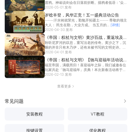
渡鸦。神谕说剑会在日落前折断。描鸦者低语：“众父
要试你...
2026-05-01 发布
[详情]
岁稔丰登，风华正竞！五一盛典活动公告
------汗水铸就荣光，勤勉开拓疆土------ 尊敬的领主
大人： 民生在勤，大业方成。 当五月的...
[详情]
2026-04-30 发布
《帝国：权杖与文明》黄沙百战，重返埃及
聆听尼罗河的叹息，重写法老的传奇。黄沙之下，沉
——4月4日全新赛季开启沉浸式沙海征伐！
睡的并非只有木乃伊，还有未被书写的文明史诗。这
不再是一...
2026-04-01 发布
[详情]
《帝国：权杖与文明》【驰马迎福年活动说
福至帝国，满载而归！喜迎福年之际，我们诚邀各位
明】预祝各位领主新春喜乐，开年必胜！
玩家共赴「驰马迎福年」庆典！本次新春活动将于
2026年...
2026-02-13 发布
[详情]
查看更多
常见问题
更多
安装教程
VT教程
按键设置
优化教程