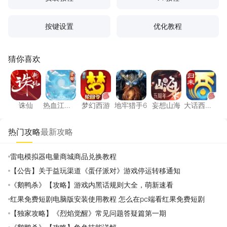
按键设置
优化教程
猜你喜欢
诛仙
热血江湖：觉醒
梦幻西游
地牢猎手6
妄想山海
大话西
诛仙
热血江
梦幻西游
地牢猎手6
妄想山海
大话西
湖：觉醒
游：归来
热门攻略
最新攻略
雷电模拟器电量商城商品兑换教程
【公告】关于益玩渠道《蛋仔派对》游戏停运转移通知
《鹅鸭杀》【攻略】游戏内黑话规则大全，萌新速看
红果免费短剧电脑版安装使用教程 怎么在pc端看红果免费短剧
【独家攻略】《烈焰觉醒》常见问题答疑篇第一期