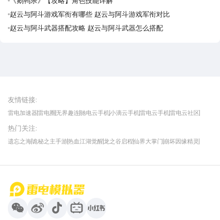
《鹅鸭杀》【攻略】角色技能详解
赵云与阿斗游戏军衔有哪些 赵云与阿斗游戏军衔对比
赵云与阿斗武器搭配攻略 赵云与阿斗武器怎么搭配
雷电圈APP
下载
雷电模拟器官方手游平台, 下载享海量福利
友情链接
:
雷电加速器
雷电圈
无界趣连
驰电云手机
小滴云手机
雷电云手机
雷电云社区
趣氪8
游侠手游
4399游戏资讯
灵宝软件站
不凡游戏网
Gamekee
3G游戏网
热门关注
:
我爱vr网
华军软件园
八门神器
多特软件站
ZOL游戏
玩一玩游戏网
历趣APP下载
特玩游戏网
安卓下载
手游下载
遗忘之海
诡秘之主手游
热血江湖觉醒
龙之谷启程
仙界大掌门
崩坏因缘精灵
饥困荒野
粒粒的小人国
伊莫
白银之城
王者万象棋
望月
最新攻略
首页
微信
微博
抖音
哔哩哔哩
小红书