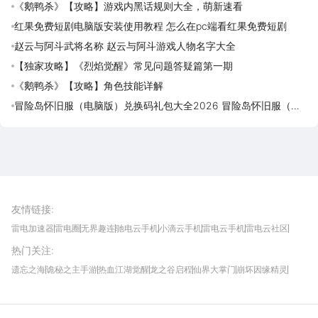
《鹅鸭杀》【攻略】游戏内黑话规则大全，萌新速看
红果免费短剧电脑版安装使用教程 怎么在pc端看红果免费短剧
赵云与阿斗武将名称 赵云与阿斗游戏人物名字大全
【独家攻略】《烈焰觉醒》常见问题答疑篇第一期
《鹅鸭杀》【攻略】角色技能详解
冒险岛怀旧服（电脑版）兑换码礼包大全2026 冒险岛怀旧服（电
脑版）最新可用兑换码CDK合集
雷电圈APP
下载
雷电模拟器官方手游平台, 下载享海量福利
友情链接
:
雷电加速器
雷电圈
无界趣连
驰电云手机
小滴云手机
雷电云手机
雷电云社区
趣氪8
游侠手游
4399游戏资讯
灵宝软件站
不凡游戏网
Gamekee
3G游戏网
热门关注
:
我爱vr网
华军软件园
八门神器
多特软件站
ZOL游戏
玩一玩游戏网
历趣APP下载
特玩游戏网
安卓下载
手游下载
遗忘之海
诡秘之主手游
热血江湖觉醒
龙之谷启程
仙界大掌门
崩坏因缘精灵
饥困荒野
粒粒的小人国
伊莫
白银之城
王者万象棋
望月
最新攻略