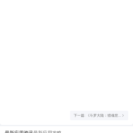
【活动时间】
2026年7月1日05:00:00至2026年7月17日04:59:59。
【开启条件】
魂师等级≥24级，活动期间开启的新服将延长【1周年庆典】活动时
间，即【1周年庆典】活动至少开满14天。
【活动明细】
庆典活动划分多个，分别为【庆典星签到】、【银华庆典卡】、
【金誉庆典礼】、【校友大作战】、【星愿事务所】、【庆典商
城】、【校庆酬勋】。
下一篇: 《斗罗大陆：猎魂世
界》光帝情报站丨1.5版本「炽
羽祥年」已正式开启！
最新应用资讯
最新应用攻略