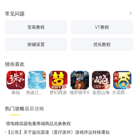
常见问题
更多
安装教程
VT教程
按键设置
优化教程
猜你喜欢
诛仙
热血江湖：觉醒
梦幻西游
地牢猎手6
妄想山海
大话西
诛仙
热血江
梦幻西游
地牢猎手6
妄想山海
大话西
湖：觉醒
游：归来
热门攻略
最新攻略
雷电模拟器电量商城商品兑换教程
【公告】关于益玩渠道《蛋仔派对》游戏停运转移通知