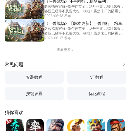
《斗兽战场》斗兽同行，粽享福利！
各位指挥官好~端午佳节至，龙舟竞渡，粽叶飘香，
赛亚已经等不及要大吃一顿啦！虽然末日的阴霾仍旧
笼罩，但...
2026-06-18 发布
[详情]
《斗兽战场》【版本更新】斗兽同行，粽享福
各位指挥官好~端午佳节至，龙舟竞渡，粽叶飘香，
利！
赛亚已经等不及要大吃一顿啦！虽然末日的阴霾仍旧
笼罩，但...
2026-06-17 发布
[详情]
查看更多
常见问题
更多
安装教程
VT教程
按键设置
优化教程
猜你喜欢
三国：天下归心
率土之滨
三国：冰河时代
万国觉醒
奔奔王国
海岛奇