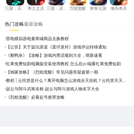
三国：天
率土之滨
三国：冰
万国觉醒
奔奔王国
海岛奇兵
下归心
河时代
热门攻略
最新攻略
雷电模拟器电量商城商品兑换教程
【公告】关于益玩渠道《蛋仔派对》游戏停运转移通知
《鹅鸭杀》【攻略】游戏内黑话规则大全，萌新速看
红果免费短剧电脑版安装使用教程 怎么在pc端看红果免费短剧
【独家攻略】《烈焰觉醒》常见问题答疑篇第一期
教程 | 云托管是什么？离开电脑怎么游戏全天挂机？云托管天天免
费领取攻略
赵云与阿斗武将名称 赵云与阿斗游戏人物名字大全
《烈焰觉醒》必看起号推荐攻略
雷电圈APP
下载
雷电模拟器官方手游平台, 下载享海量福利