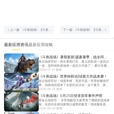
4月8日，《斗兽战场》首测开启，即刻集结，让兽潮为你而战！
上一篇: 《斗兽战场》【斗兽
下一篇: 《斗兽战场》【斗兽
情报3】挖矿夺宝，抢夺珍稀
情报6】三方势力竞技，灰烬
资源！
之王的加冕玩法来袭！
最新应用资讯
最新应用攻略
《斗兽战场》暑期更新|盛夏暑季，战令同
各位指挥官好～悠长暑期已至，废土的热浪一波高过
行！
一波，是时候给基地来一波实力升级了！ 夏日专属战
令8月...
2026-07-21 发布
[详情]
《斗兽战场》世界杯联动|绿茵大作战来袭！
各位指挥官好！绿茵争锋，荒原开战！世界杯燃情开
赛，咱基地也迎来了全新狂欢活动！这个夏天，抓巨
兽、看球...
2026-06-25 发布
[详情]
《斗兽战场》6月25日登录异常事件声明
致各位指挥官： 非常抱歉给大家带来了糟糕的游戏体
验，在此向全体玩家致以诚挚的歉意！现就服务器异
常问题...
2026-06-25 发布
[详情]