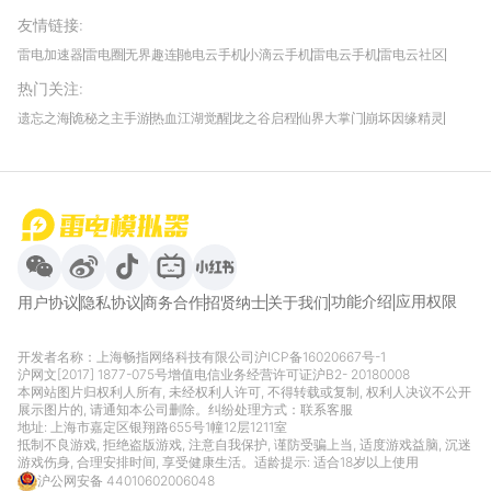
友情链接
:
雷电加速器
雷电圈
无界趣连
驰电云手机
小滴云手机
雷电云手机
雷电云社区
趣氪8
游侠手游
4399游戏资讯
灵宝软件站
不凡游戏网
Gamekee
3G游戏网
热门关注
:
我爱vr网
华军软件园
八门神器
多特软件站
ZOL游戏
玩一玩游戏网
历趣APP下载
特玩游戏网
安卓下载
手游下载
遗忘之海
诡秘之主手游
热血江湖觉醒
龙之谷启程
仙界大掌门
崩坏因缘精灵
饥困荒野
粒粒的小人国
伊莫
白银之城
王者万象棋
望月
最新攻略
首页
微信
微博
抖音
哔哩哔哩
小红书
功能介绍
应用权限
用户协议
隐私协议
商务合作
招贤纳士
关于我们
开发者名称：上海畅指网络科技有限公司
沪ICP备16020667号-1
沪网文[2017] 1877-075号
增值电信业务经营许可证沪B2- 20180008
本网站图片归权利人所有, 未经权利人许可, 不得转载或复制, 权利人决议不公开
展示图片的, 请通知本公司删除。纠纷处理方式：
联系客服
地址: 上海市嘉定区银翔路655号1幢12层1211室
抵制不良游戏, 拒绝盗版游戏, 注意自我保护, 谨防受骗上当, 适度游戏益脑, 沉迷
游戏伤身, 合理安排时间, 享受健康生活。适龄提示: 适合18岁以上使用
沪公网安备 44010602006048