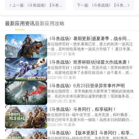
上一篇: 《斗兽战场》【斗兽
下一篇: 《斗兽战场》【斗兽
图鉴 特辑】每日恐龙推荐之复
攻略4】狩猎科技升级，加点
仇女神
全攻略！
最新应用资讯
最新应用攻略
《斗兽战场》暑期更新|盛夏暑季，战令同
各位指挥官好～悠长暑期已至，废土的热浪一波高过
行！
一波，是时候给基地来一波实力升级了！ 夏日专属战
令8月...
2026-07-21 发布
[详情]
《斗兽战场》世界杯联动|绿茵大作战来袭！
各位指挥官好！绿茵争锋，荒原开战！世界杯燃情开
赛，咱基地也迎来了全新狂欢活动！这个夏天，抓巨
兽、看球...
2026-06-25 发布
[详情]
《斗兽战场》6月25日登录异常事件声明
致各位指挥官： 非常抱歉给大家带来了糟糕的游戏体
验，在此向全体玩家致以诚挚的歉意！现就服务器异
常问题...
2026-06-25 发布
[详情]
《斗兽战场》斗兽同行，粽享福利！
各位指挥官好~端午佳节至，龙舟竞渡，粽叶飘香，
赛亚已经等不及要大吃一顿啦！虽然末日的阴霾仍旧
笼罩，但...
2026-06-18 发布
[详情]
《斗兽战场》【版本更新】斗兽同行，粽享福
各位指挥官好~端午佳节至，龙舟竞渡，粽叶飘香，
利！