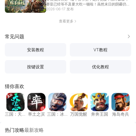
赛亚已经等不及要大吃一顿啦！虽然末日的阴霾仍旧
笼罩，但...
2026-06-17 发布
[详情]
查看更多
常见问题
更多
安装教程
VT教程
按键设置
优化教程
猜你喜欢
三国：天下归心
率土之滨
三国：冰河时代
万国觉醒
奔奔王国
海岛奇
三国：天
率土之滨
三国：冰
万国觉醒
奔奔王国
海岛奇兵
下归心
河时代
热门攻略
最新攻略