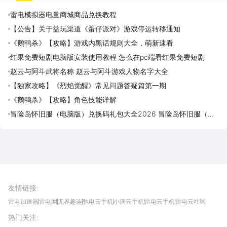
雷电模拟器电量商城商品兑换教程
【公告】关于益玩渠道《蛋仔派对》游戏停运转移通知
《鹅鸭杀》【攻略】游戏内黑话规则大全，萌新速看
红果免费短剧电脑版安装使用教程 怎么在pc端看红果免费短剧
赵云与阿斗武将名称 赵云与阿斗游戏人物名字大全
【独家攻略】《烈焰觉醒》常见问题答疑篇第一期
《鹅鸭杀》【攻略】角色技能详解
冒险岛怀旧服（电脑版）兑换码礼包大全2026 冒险岛怀旧服（电
脑版）最新可用兑换码CDK合集
雷电圈APP
下载
雷电模拟器官方手游平台, 下载享海量福利
友情链接
:
雷电加速器
雷电圈
无界趣连
驰电云手机
小滴云手机
雷电云手机
雷电云社区
趣氪8
游侠手游
4399游戏资讯
灵宝软件站
不凡游戏网
Gamekee
3G游戏网
热门关注
:
我爱vr网
华军软件园
八门神器
多特软件站
ZOL游戏
玩一玩游戏网
历趣APP下载
特玩游戏网
安卓下载
手游下载