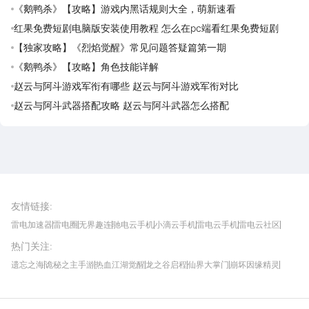
《鹅鸭杀》【攻略】游戏内黑话规则大全，萌新速看
红果免费短剧电脑版安装使用教程 怎么在pc端看红果免费短剧
【独家攻略】《烈焰觉醒》常见问题答疑篇第一期
《鹅鸭杀》【攻略】角色技能详解
赵云与阿斗游戏军衔有哪些 赵云与阿斗游戏军衔对比
赵云与阿斗武器搭配攻略 赵云与阿斗武器怎么搭配
雷电圈APP
下载
雷电模拟器官方手游平台, 下载享海量福利
友情链接
:
雷电加速器
雷电圈
无界趣连
驰电云手机
小滴云手机
雷电云手机
雷电云社区
趣氪8
游侠手游
4399游戏资讯
灵宝软件站
不凡游戏网
Gamekee
3G游戏网
热门关注
:
我爱vr网
华军软件园
八门神器
多特软件站
ZOL游戏
玩一玩游戏网
历趣APP下载
特玩游戏网
安卓下载
手游下载
遗忘之海
诡秘之主手游
热血江湖觉醒
龙之谷启程
仙界大掌门
崩坏因缘精灵
饥困荒野
粒粒的小人国
伊莫
白银之城
王者万象棋
望月
最新攻略