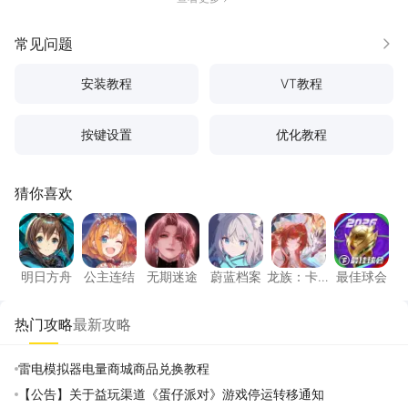
常见问题
更多
安装教程
VT教程
按键设置
优化教程
猜你喜欢
明日方舟
公主连结
无期迷途
蔚蓝档案
龙族：卡塞尔之
最佳球
明日方舟
公主连结
无期迷途
蔚蓝档案
龙族：卡
最佳球会
塞尔之门
热门攻略
最新攻略
雷电模拟器电量商城商品兑换教程
【公告】关于益玩渠道《蛋仔派对》游戏停运转移通知