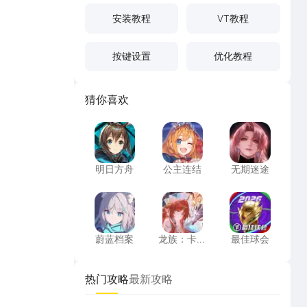
安装教程
VT教程
按键设置
优化教程
猜你喜欢
明日方舟
公主连结
无期迷途
明日方舟
公主连结
无期迷途
蔚蓝档案
龙族：卡塞尔之门
最佳球会
蔚蓝档案
龙族：卡塞
最佳球会
尔之门
热门攻略
最新攻略