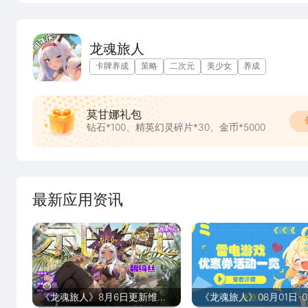
龙魂旅人
卡牌养成
策略
二次元
美少女
养成
莫甘娜礼包
钻石*100、精英幻灵碎片*30、金币*5000
最新应用资讯
《龙魂旅人》8月6日更新维护
《龙魂旅人》08月01日-0