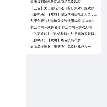
雷电模拟器电量商城商品兑换教程
美职
篮奇
【公告】关于益玩渠道《蛋仔派对》游戏停运
美职
转移通知
奇迹
《鹅鸭杀》【攻略】游戏内黑话规则大全，萌
美职
新速看
脑上
红果免费短剧电脑版安装使用教程 怎么在pc
美职
端看红果免费短剧
迹梦
赵云与阿斗武将名称 赵云与阿斗游戏人物名
台球
字大全
可用
【独家攻略】《烈焰觉醒》常见问题答疑篇第
台球
一期
预约
《鹅鸭杀》【攻略】角色技能详解
台球
球世
冒险岛怀旧服（电脑版）兑换码礼包大全
台球
2026 冒险岛怀旧服（电脑版）最新可用兑换
荐下
码CDK合集