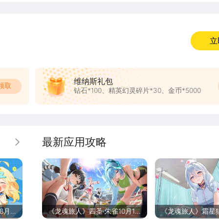
立
维纳斯礼包
领取
钻石*100、精英幻灵碎片*30、金币*5000
最新应用攻略
更多
8月
《龙魂旅人》四圣·朱雀10月17
《龙魂旅人》霜星猎