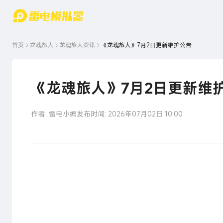
游戏中心
首页
游戏中
雷电圈
首页
龙魂旅人
龙魂旅人
资讯
《龙魂旅人》7月2日更新维护公告
心
云游戏
游戏资
讯
官方论
坛
《龙魂旅人》7月2日更新维
WIKI
作者: 雷电小编
发布时间: 2026年07月02日 10:00