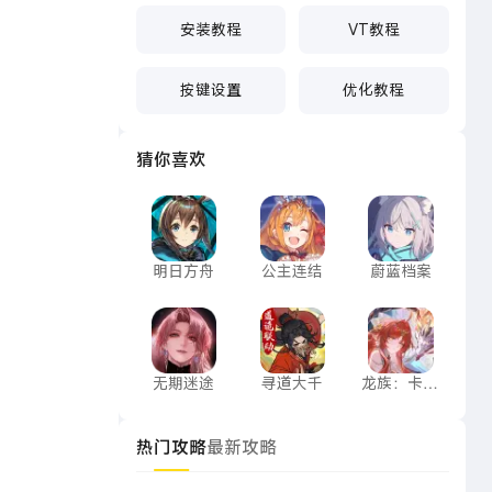
安装教程
VT教程
按键设置
优化教程
猜你喜欢
明日方舟
公主连结
蔚蓝档案
者·齐格露
明日方舟
公主连结
蔚蓝档案
无期迷途
寻道大千
龙族：卡塞
无期迷途
寻道大千
龙族：卡塞
尔之门
热门攻略
最新攻略