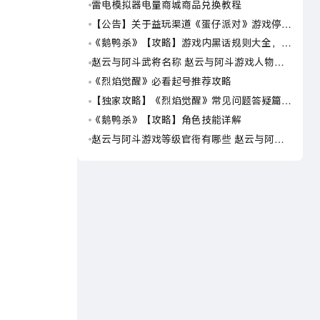
雷电模拟器电量商城商品兑换教程
虚环
【公告】关于益玩渠道《蛋仔派对》游戏停运
崩坏
转移通知
魔菇
《鹅鸭杀》【攻略】游戏内黑话规则大全，萌
集合
新速看
赵云与阿斗武将名称 赵云与阿斗游戏人物名
《梦
字大全
《烈焰觉醒》必看起号推荐攻略
崩坏
灵戏
【独家攻略】《烈焰觉醒》常见问题答疑篇第
崩坏
一期
灵布
《鹅鸭杀》【攻略】角色技能详解
粒粒
星之
赵云与阿斗游戏等级官衔有哪些 赵云与阿斗
崩坏
游戏等级官衔介绍
灵箱