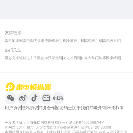
雷电圈APP
下载
雷电模拟器官方手游平台, 下载享海量福利
友情链接
:
雷电加速器
雷电圈
无界趣连
驰电云手机
小滴云手机
雷电云手机
雷电云社区
趣氪8
游侠手游
4399游戏资讯
灵宝软件站
不凡游戏网
Gamekee
3G游戏网
热门关注
:
我爱vr网
华军软件园
八门神器
多特软件站
ZOL游戏
玩一玩游戏网
历趣APP下载
特玩游戏网
安卓下载
手游下载
遗忘之海
诡秘之主手游
热血江湖觉醒
龙之谷启程
仙界大掌门
崩坏因缘精灵
饥困荒野
粒粒的小人国
伊莫
白银之城
王者万象棋
望月
最新攻略
首页
微信
微博
抖音
哔哩哔哩
小红书
功能介绍
应用权限
用户协议
隐私协议
商务合作
招贤纳士
关于我们
开发者名称：上海畅指网络科技有限公司
沪ICP备16020667号-1
沪网文[2017] 1877-075号
增值电信业务经营许可证沪B2- 20180008
本网站图片归权利人所有, 未经权利人许可, 不得转载或复制, 权利人决议不公开