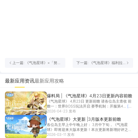
上一篇: 《气泡星球》×「努十
下一篇: 《气泡星球》福利拉
卤味」联动！3月5日边玩边领
满！双旦活动启动，新服加推
真实卤味！
最新应用资讯
最新应用攻略
爆料局 | 《气泡星球》4月23日更新内容前瞻
《气泡星球》 4月23日 更新前瞻 请各位岛主查收 前
瞻一：世界BOSS玩法开启 赛季机制：开服第4...
[详
情]
2026-04-23 发布
《气泡星球》大更新 |3月版本更新前瞻
各位岛主早上中午晚上好： 3月中下旬，《气泡星
球》即将迎来大版本更新！本次更新将新增好评之星
资源及建...
2026-03-11 发布
[详情]