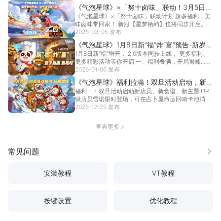
《气泡星球》×「努十卤味」联动！3月5日边
《气泡星球》×「努十卤味」联动计划 超多福利，美
玩边领真实卤味！
味卤味带回家！ 新服【星梦栖屿】也将同步开启。
计划...
2026-03-05 发布
[详情]
《气泡星球》1月8日新“福”炸“富”预告-新岁
1月8日新“福”增开， 2.0版本同步上线， 更多福利、
新服 新福利
更多精彩活动等你开启 一、福利叠满，开局巅峰...
2026-01-06 发布
[详情]
《气泡星球》福利拉满！双旦活动启动，新服
福利一：双旦活动启动新店员、新食谱、新主题 UR
加推
级店员雪诺限时登场，可在占卜屋命运回响卡池消耗
占卜水...
2025-12-25 发布
[详情]
查看更多
常见问题
更多
安装教程
VT教程
按键设置
优化教程