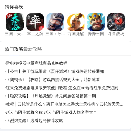
猜你喜欢
三国：天下归心
率土之滨
三国：冰河时代
万国觉醒
奔奔王国
斗兽战
三国：天
率土之滨
三国：冰
万国觉醒
奔奔王国
斗兽战场
下归心
河时代
热门攻略
最新攻略
雷电模拟器电量商城商品兑换教程
【公告】关于益玩渠道《蛋仔派对》游戏停运转移通知
《鹅鸭杀》【攻略】游戏内黑话规则大全，萌新速看
红果免费短剧电脑版安装使用教程 怎么在pc端看红果免费短剧
【独家攻略】《烈焰觉醒》常见问题答疑篇第一期
教程 | 云托管是什么？离开电脑怎么游戏全天挂机？云托管天天免
费领取攻略
赵云与阿斗武将名称 赵云与阿斗游戏人物名字大全
《烈焰觉醒》必看起号推荐攻略