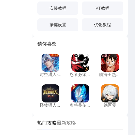
安装教程
VT教程
按键设置
优化教程
猜你喜欢
时空猎人·觉醒
忍者必须死3
航海王热血
时空猎人·
忍者必须死
航海王热血
觉醒
3
航线
怪物猎人：旅人
奥特曼传奇英雄2
绝区零
怪物猎人：
奥特曼传奇
绝区零
旅人
英雄2
热门攻略
最新攻略