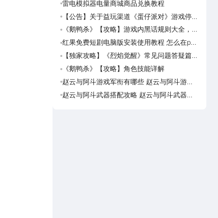
雷电模拟器电量商城商品兑换教程
《画狐
【公告】关于益玩渠道《蛋仔派对》游戏停运
《三国
转移通知
活动
《鹅鸭杀》【攻略】游戏内黑话规则大全，萌
美职
新速看
篮奇
红果免费短剧电脑版安装使用教程 怎么在pc
美职
端看红果免费短剧
奇迹
【独家攻略】《烈焰觉醒》常见问题答疑篇第
美职
一期
脑上
《鹅鸭杀》【攻略】角色技能详解
美职
迹梦
赵云与阿斗游戏军衔有哪些 赵云与阿斗游戏
台球
军衔对比
可用
赵云与阿斗武器搭配攻略 赵云与阿斗武器怎
台球
么搭配
预约