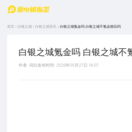
游戏中心
首页
游戏中
雷电圈
首页
白银之城
白银之城
资讯
白银之城氪金吗 白银之城不氪金能玩吗
心
云游戏
游戏资
讯
官方论
坛
白银之城氪金吗 白银之城不
WIKI
作者: 词白
发布时间: 2026年05月27日 18:07