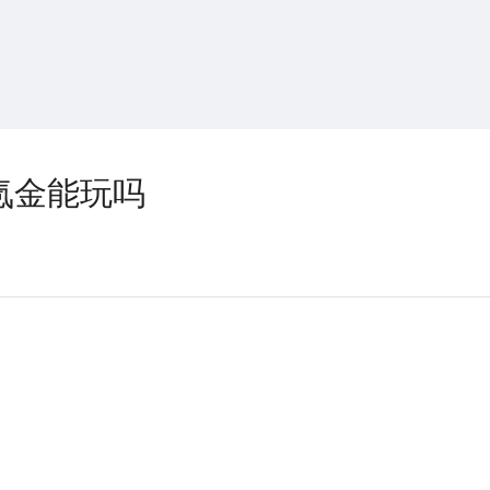
搜索
热搜游戏
氪金能玩吗