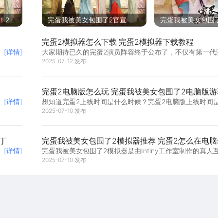
！2》
完蛋我被美女包围了2官宣 完
完蛋我被美女包围
们终将
蛋我被美女包围了2什么时候上
完蛋我被美女包围
完蛋2模拟器怎么下载 完蛋2模拟器下载教程
线
[详情]
大家期待已久的完蛋2演员阵容终于公布了，不仅有第一代
晨瑶（郑梓妍）在二代回归，以及同优秀类作品演员王涵
2025-07-12 发布
完蛋2推荐大家使用完蛋2模拟器游玩，雷电模拟器能让你
清晰感受演员们的精彩演绎。完蛋2模拟器带来的高清画面
你沉浸
完蛋2电脑版怎么玩 完蛋我被美女包围了2电脑版
[详情]
想知道完蛋2上线时间是什么时候？完蛋2电脑版上线时间是
日，将在三大PC端与移动端同步上线。等它上线后，推荐
2025-07-10 发布
雷电模拟器在电脑上畅玩，享受超高清画面和稳定运行体
沉浸式感受游戏魅力，精彩剧情和互动不受外物影响。下
带来
家丁
完蛋我被美女包围了2模拟器推荐 完蛋2怎么在电脑
[详情]
完蛋我被美女包围了2模拟器是由Intiny工作室制作的真人
游戏，在前作基础上强化了悬疑情节与古风场景设计。若
2025-07-10 发布
设备体验本作，采用完蛋我被美女包围了2模拟器是最有效
径。本文推荐使用性能优越的雷电模拟器，并提供完整的
程。