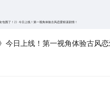
搜索
热搜游戏
女包围了！2》今日上线！第一视角体验古风恋爱权谋剧情！
2》今日上线！第一视角体验古风恋