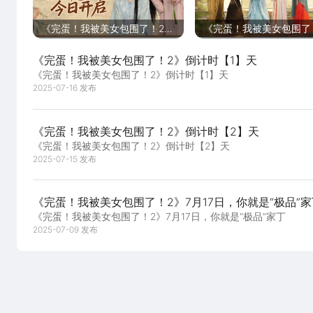
《完蛋！我被美女包围了！2》
《完蛋！我被美女包围了
今日上线！第一视角体验古风
终极PV！拨开迷雾，我
《完蛋！我被美女包围了！2》倒计时【1】天
恋爱权谋剧情！
找到答案……
《完蛋！我被美女包围了！2》倒计时【1】天
2025-07-16 发布
《完蛋！我被美女包围了！2》倒计时【2】天
《完蛋！我被美女包围了！2》倒计时【2】天
2025-07-15 发布
《完蛋！我被美女包围了！2》7月17日，你就是“极品”
《完蛋！我被美女包围了！2》7月17日，你就是“极品”家丁
2025-07-09 发布