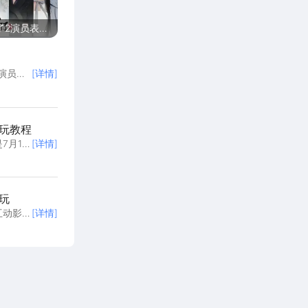
了2演员表
了2都有谁
演员钟
[详情]
加盟！玩
在电脑上
，能让
游玩教程
7月17
[详情]
大家用
验，让你
面给大家
玩
互动影像
[详情]
想在电脑
的途
配置教