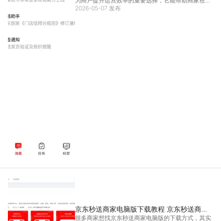
为商户提升运营效率的重要选择，它能帮助商家在电
脑端完成订单处理、店铺管理等核心操作，摆脱手机
2026-05-07 发布
屏幕的局限。那么京东秒送商家电脑版的渠道选哪个
比较好呢？接下来小编将介绍适配的使用渠道，让商
家更高效地
[详情]
京东秒送商家电脑版下载教程 京东秒送商家
很多商家想找京东秒送商家电脑版的下载方式，其实
电脑版在哪下