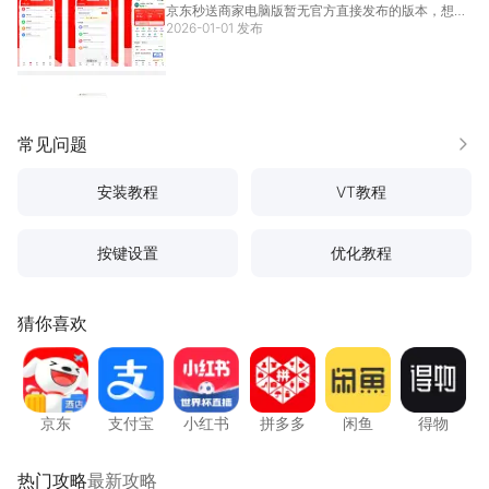
京东秒送商家电脑版暂无官方直接发布的版本，想要
在电脑上正常使用这款软件，需要借助安卓模拟器，
2026-01-01 发布
其中雷电模拟器的适配效果最为出色好用。下面就为
大家详细介绍具体的下载安装步骤，以及雷电模拟器
适配京东秒
[详情]
常见问题
更多
安装教程
VT教程
按键设置
优化教程
猜你喜欢
京东
支付宝
小红书
拼多多
闲鱼
得物
京东
支付宝
小红书
拼多多
闲鱼
得物
热门攻略
最新攻略