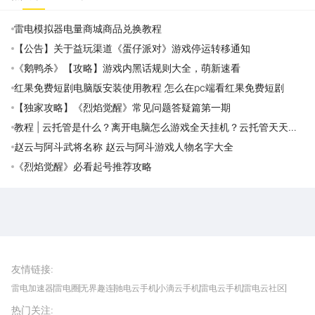
雷电模拟器电量商城商品兑换教程
【公告】关于益玩渠道《蛋仔派对》游戏停运转移通知
《鹅鸭杀》【攻略】游戏内黑话规则大全，萌新速看
红果免费短剧电脑版安装使用教程 怎么在pc端看红果免费短剧
【独家攻略】《烈焰觉醒》常见问题答疑篇第一期
教程 | 云托管是什么？离开电脑怎么游戏全天挂机？云托管天天免
费领取攻略
赵云与阿斗武将名称 赵云与阿斗游戏人物名字大全
《烈焰觉醒》必看起号推荐攻略
雷电圈APP
下载
雷电模拟器官方手游平台, 下载享海量福利
友情链接
:
雷电加速器
雷电圈
无界趣连
驰电云手机
小滴云手机
雷电云手机
雷电云社区
趣氪8
游侠手游
4399游戏资讯
灵宝软件站
不凡游戏网
Gamekee
3G游戏网
热门关注
:
我爱vr网
华军软件园
八门神器
多特软件站
ZOL游戏
玩一玩游戏网
历趣APP下载