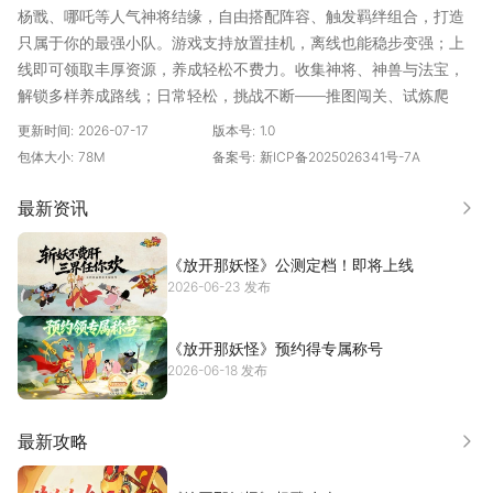
杨戬、哪吒等人气神将结缘，自由搭配阵容、触发羁绊组合，打造
只属于你的最强小队。游戏支持放置挂机，离线也能稳步变强；上
线即可领取丰厚资源，养成轻松不费力。收集神将、神兽与法宝，
解锁多样养成路线；日常轻松，挑战不断——推图闯关、试炼爬
塔、热血对决，想玩就玩。现在就化身天命人，踏上取经之路，放
更新时间:
2026-07-17
版本号:
1.0
开那妖怪，收编为友！
包体大小:
78M
备案号:
新ICP备2025026341号-7A
最新资讯
更多
《放开那妖怪》公测定档！即将上线
2026-06-23 发布
《放开那妖怪》预约得专属称号
2026-06-18 发布
最新攻略
更多