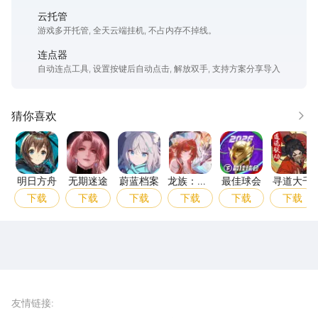
云托管
游戏多开托管, 全天云端挂机, 不占内存不掉线。
连点器
自动连点工具, 设置按键后自动点击, 解放双手, 支持方案分享导入
猜你喜欢
更多
明日方舟
无期迷途
蔚蓝档案
龙族：卡塞尔之门
最佳球会
寻道
明日方舟
无期迷途
蔚蓝档案
龙族：卡
最佳球会
寻道大千
塞尔之门
下载
下载
下载
下载
下载
下载
雷电圈APP
下载
雷电模拟器官方手游平台, 下载享海量福利
友情链接
: