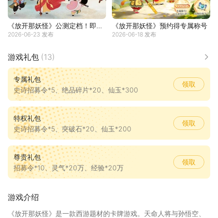
《放开那妖怪》公测定档！即将
《放开那妖怪》预约得专属称号
2026-06-23 发布
2026-06-18 发布
上线
游戏礼包
(13)
更多
专属礼包
领取
史诗招募令*5、绝品碎片*20、仙玉*300
特权礼包
领取
史诗招募令*5、突破石*20、仙玉*200
尊贵礼包
领取
招募令*10、灵气*20万、经验*20万
游戏介绍
《放开那妖怪》是一款西游题材的卡牌游戏。天命人将与孙悟空、