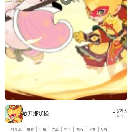
宣传片
图集(1/5)
2.5万
人
放开那妖怪
玩过
卡牌养成
放置
策略
养成
竖屏
西游
卡通
Q版