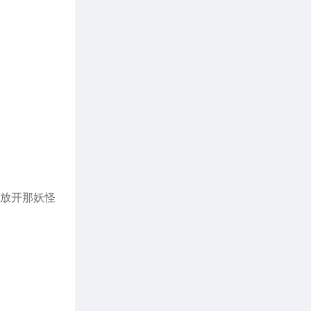
绍放开那妖怪