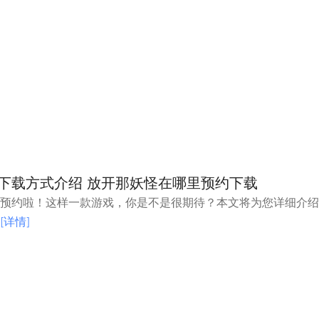
下载方式介绍 放开那妖怪在哪里预约下载
启预约啦！这样一款游戏，你是不是很期待？本文将为您详细介
[详情]