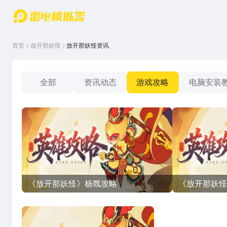
游戏中心
首页
游戏中
雷电圈
首页
放开那妖怪
放开那妖怪资讯
心
云游戏
游戏资
讯
官方论
坛
全部
资讯动态
游戏攻略
电脑安装
WIKI
《放开那妖怪》杨戬攻略
《放开那妖怪