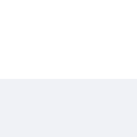
开启电脑玩手游极致体验