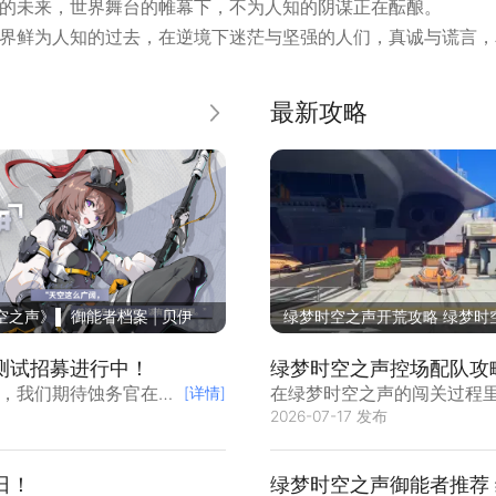
的未来，世界舞台的帷幕下，不为人知的阴谋正在酝酿。
界鲜为人知的过去，在逆境下迷茫与坚强的人们，真诚与谎言，
最新攻略
更多
之声》▌ 御能者档案 | 贝伊
绿梦时空之声开荒攻略 绿梦时
玩法介绍
测试招募进行中！
绿梦时空之声控场配队攻
，我们期待蚀务官在哈
在绿梦时空之声的闯关过程
[详情]
2026-07-17 发布
声控场配队的思路，围绕角
这套配队靠不同角色的技能
之声控场配队的核心逻辑，
日！
绿梦时空之声御能者推荐