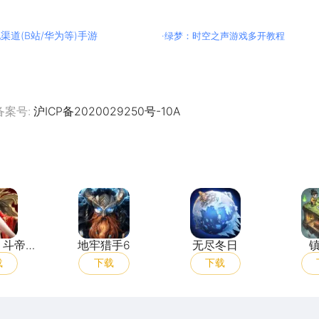
渠道(B站/华为等)手游
·
绿梦：时空之声游戏多开教程
备案号:
沪ICP备2020029250号-10A
斗破苍穹：斗帝之路
地牢猎手6
无尽冬日
：斗帝之
地牢猎手6
无尽冬日
载
下载
下载