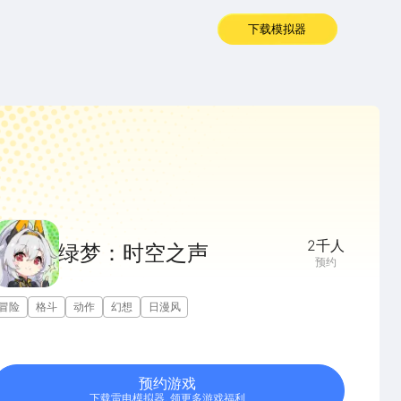
下载模拟器
2千
人
绿梦：时空之声
预约
冒险
格斗
动作
幻想
日漫风
预约游戏
下载雷电模拟器, 领更多游戏福利