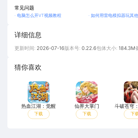
常见问题
· 电脑怎么开VT视频教程
· 如何用雷电模拟器玩其他
详细信息
更新时间:
2026-07-16
版本号:
0.22.6
包体大小:
184.3M
猜你喜欢
热血江湖：觉醒
仙界大掌门
热血江湖：觉醒
仙界大掌门
斗破苍穹
路
下载
下载
下