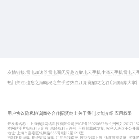
友情链接:
雷电加速器
雷电圈
无界趣连
驰电云手机
小滴云手机
雷电云
ZOL游戏
玩一玩游戏网
历趣APP下载
特玩游戏网
安卓下载
手游下载
热门关注:
遗忘之海
诡秘之主手游
热血江湖觉醒
龙之谷启程
仙界大掌
功能介绍
应用权限
用户协议
隐私协议
商务合作
招贤纳士
关于我们
开发者名称：上海畅指网络科技有限公司
沪ICP备16020667号-1
沪网文[2017] 18
本网站图片归权利人所有, 未经权利人许可, 不得转载或复制, 权利人决议不公开
地址: 上海市嘉定区银翔路655号1幢12层1211室
抵制不良游戏, 拒绝盗版游戏, 注意自我保护, 谨防受骗上当, 适度游戏益脑, 沉迷