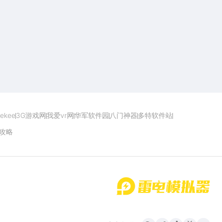
点击下载
ekee
3G游戏网
我爱vr网
华军软件园
八门神器
多特软件站
攻略
首页
微信
微博
抖音
哔哩哔哩
小红书