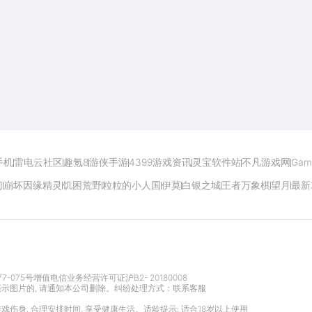
开启电脑玩手游极致体验
手机
雷电云社区
趣氪8
游侠手游
4399游戏资讯
灵宝软件站
不凡游戏网
Gam
门
崩坏因缘精灵
饥困荒野
粒粒的小人国
伊莫
白银之城
王者万象棋
望月
最新
77-075号
增值电信业务经营许可证沪B2- 20180008
展示图片的, 请通知本公司删除。纠纷处理方式：
联系客服
游戏伤身, 合理安排时间, 享受健康生活。适龄提示: 适合18岁以上使用