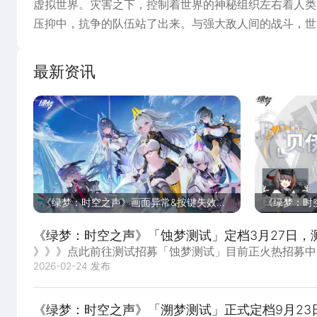
虚拟世界。灾害之下，控制着世界的神秘组织左右着人类
压抑中，抗争的队伍站了出来。与强大敌人间的战斗，世
交错。
最新资讯
《绿梦：时空之声》画面异常&按键失效问
《绿梦：时空
题解决方法
《绿梦：时空之声》「蚀梦测试」定档3月27日，
》》》点此前往测试招募「蚀梦测试」目前正火热招募中
2026-02-24 发布
洛星球上开启全新的冒险。值此新...
《绿梦：时空之声》「溯梦测试」正式定档9月23