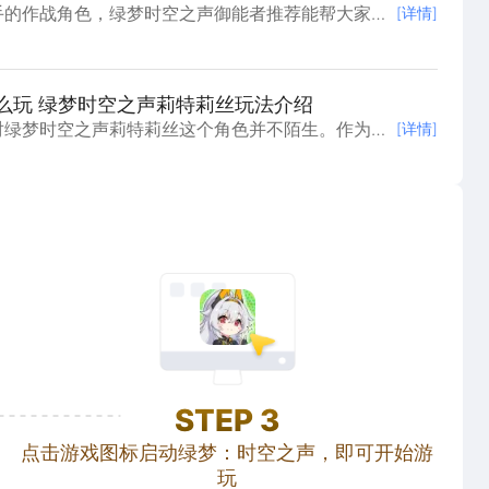
手的作战角色，绿梦时空之声御能者推荐能帮大家避
[详情]
作游戏里角色定位差异很大，有输出有辅助各有职
都能轻松不少。今天这份绿梦时空之声御能者推荐，
几个值
么玩 绿梦时空之声莉特莉丝玩法介绍
对绿梦时空之声莉特莉丝这个角色并不陌生。作为游
[详情]
，她的上手难度和实战表现一直是玩家讨论的热点话
莉特莉丝，得先摸透她的核心战斗机制和操作节奏，
法细节
STEP
3
点击游戏图标启动绿梦：时空之声，即可开始游
玩