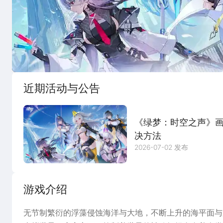
宣传片
图
近期活动与公告
《绿梦：时空之声》画
决方法
2026-07-02 发布
游戏介绍
无节制繁衍的浮藻侵蚀海洋与大地，不断上升的海平面与