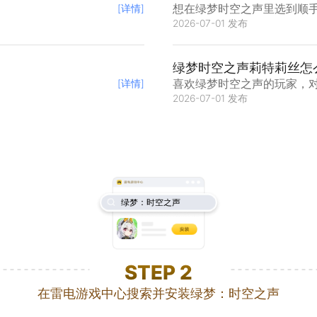
想在绿梦时空之声里选到顺
[详情]
2026-07-01 发布
开不少弯路。这款二次元动
能，选对了开荒和打BOSS
就从新手友好度出发，聊聊
绿梦时空之声莉特莉丝怎
喜欢绿梦时空之声的玩家，
[详情]
2026-07-01 发布
戏里人气颇高的远程输出位
题。想要玩好绿梦时空之声
下面就给大家讲讲相关的玩
绿梦：时空之声
STEP
2
在雷电游戏中心搜索并安装绿梦：时空之声