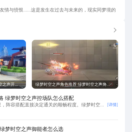
友情与愤恨……这是发生在过去与未来的，现实同梦境的
更多
空之声开荒
绿梦时空之声角色推荐 绿梦时空之声角色
怎么选
略 绿梦时空之声控场队怎么搭配
里，阵容搭配直接决定通关的顺畅程度。绿梦时空之
[详情]
色切换机制搭建，不存在固定的前排后排坦克定位。
联动把控战场节奏，给输出创造稳定环境。绿梦时空
是用多
 绿梦时空之声御能者怎么选