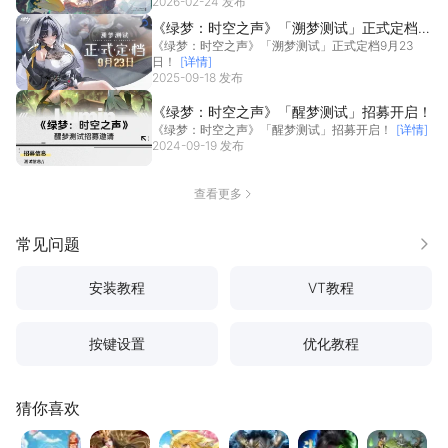
险。值此新...
2026-02-24 发布
[详情]
《绿梦：时空之声》「溯梦测试」正式定档9
《绿梦：时空之声》「溯梦测试」正式定档9月23
月23日！
日！
[详情]
2025-09-18 发布
《绿梦：时空之声》「醒梦测试」招募开启！
《绿梦：时空之声》「醒梦测试」招募开启！
[详情]
2024-09-19 发布
查看更多
常见问题
更多
安装教程
VT教程
按键设置
优化教程
猜你喜欢
热血江湖：觉醒
斗破苍穹：斗帝之路
仙界大掌门
地牢猎手6
斗破苍穹
镇邪人