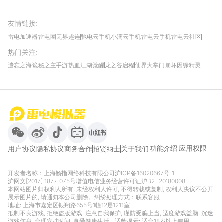
友情链接
:
雷电加速器
雷电圈
无界趣连
驰电云手机
小滴云手机
雷电云手机
雷电云社区
趣氪8
游侠手游
4399游戏资讯
灵宝软件站
不凡游戏网
Gamekee
3G游戏网
热门关注
:
我爱vr网
华军软件园
八门神器
多特软件站
ZOL游戏
玩一玩游戏网
历趣APP下载
特玩游戏网
安卓下载
手游下载
遗忘之海
诡秘之主手游
热血江湖觉醒
龙之谷启程
仙界大掌门
崩坏因缘精灵
饥困荒野
粒粒的小人国
伊莫
白银之城
王者万象棋
望月
最新攻略
首页
微信
微博
抖音
哔哩哔哩
小红书
功能介绍
应用权限
用户协议
隐私协议
商务合作
招贤纳士
关于我们
开发者名称：上海畅指网络科技有限公司
沪ICP备16020667号-1
沪网文[2017] 1877-075号
增值电信业务经营许可证沪B2- 20180008
本网站图片归权利人所有, 未经权利人许可, 不得转载或复制, 权利人决议不公开
展示图片的, 请通知本公司删除。纠纷处理方式：
联系客服
地址: 上海市嘉定区银翔路655号1幢12层1211室
抵制不良游戏, 拒绝盗版游戏, 注意自我保护, 谨防受骗上当, 适度游戏益脑, 沉迷
游戏伤身, 合理安排时间, 享受健康生活。适龄提示: 适合18岁以上使用