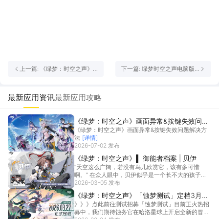
上一篇: 《绿梦：时空之声》
下一篇: 绿梦时空之声电脑版
「蚀梦测试」定档3月27日，
怎么玩 绿梦时空之声PC版去
测试招募进行中！
哪玩
最新应用资讯
最新应用攻略
《绿梦：时空之声》画面异常&按键失效问题
《绿梦：时空之声》画面异常&按键失效问题解决方
解决方法
法
[详情]
2026-07-02 发布
《绿梦：时空之声》▌ 御能者档案 | 贝伊
“天空这么广阔，若没有鸟儿欣赏它，该有多可惜
啊。” 在众人眼中，贝伊似乎是一个长不大的孩子。
但她明白...
2026-03-05 发布
[详情]
《绿梦：时空之声》「蚀梦测试」定档3月27
》》》点此前往测试招募「蚀梦测试」目前正火热招
日，测试招募进行中！
募中，我们期待蚀务官在哈洛星球上开启全新的冒