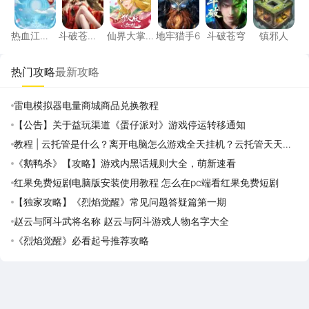
热血江
斗破苍
仙界大掌
地牢猎手6
斗破苍穹
镇邪人
湖：觉醒
穹：斗帝
门
之路
热门攻略
最新攻略
雷电模拟器电量商城商品兑换教程
【公告】关于益玩渠道《蛋仔派对》游戏停运转移通知
教程 | 云托管是什么？离开电脑怎么游戏全天挂机？云托管天天免
费领取攻略
《鹅鸭杀》【攻略】游戏内黑话规则大全，萌新速看
红果免费短剧电脑版安装使用教程 怎么在pc端看红果免费短剧
【独家攻略】《烈焰觉醒》常见问题答疑篇第一期
赵云与阿斗武将名称 赵云与阿斗游戏人物名字大全
《烈焰觉醒》必看起号推荐攻略
雷电圈APP
下载
雷电模拟器官方手游平台, 下载享海量福利