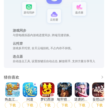
我们离梦想更近一步，是你忠实的战友和得力助手！
【六大宗门，仙魔对立】
赤阳、蓝央、清虚、血魔、炎魔、阴月六大宗门齐聚，仙魔两大阵
营针锋相对。是入仙途、修正道，还是入魔道、战四方，道途的选
游戏同步
择，全由你自己说了算！
与雷电模拟器内游戏进度同步, 跨端无缝切换。
云托管
【秘境万千，道友同行】
游戏多开托管, 全天云端挂机, 不占内存不掉线。
秘境试炼、仙魔副本、上古遗迹全面开放，邀道友组队共闯，斩妖
连点器
除魔、渡劫闯关，夺神器功法、炼天材地宝！
自动连点工具, 设置按键后自动点击, 解放双手, 支持方案分享导入
【财法侣地，道途自定】
集灵石丹药为财，修宗门绝学为法，携道侣灵兽为伴，争遗迹秘境
猜你喜欢
更多
为地。沉浸式还原星辰变修真养成，从凡人修炼渡劫，一路突破境
热血江湖：觉醒
问道
梦幻西游
地牢猎手6
逆袭的仙王
妄想
界，终成鸿蒙掌控者！
热血江
问道
梦幻西游
地牢猎手
逆袭的仙
妄想山海
湖：觉醒
6
王
下载
下载
下载
下载
下载
下载