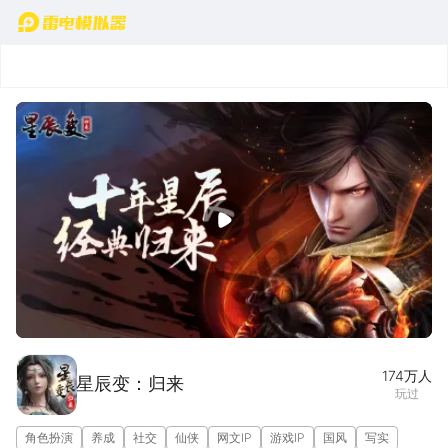
首页
实机演示
图集(1/5)
174万
人
星辰变：归来
玩过
角色扮演
养成
社交
仙侠
网文IP
游戏IP
国风
写实