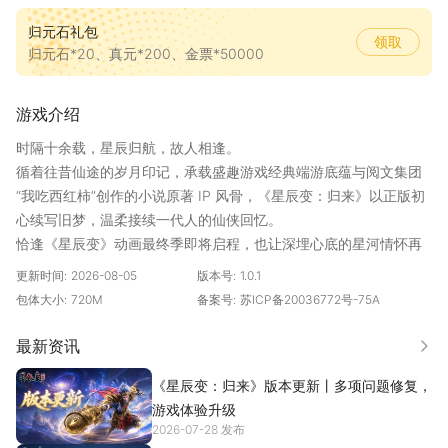
归元石礼包
领取
归元石*20、真元*200、金票*50000
游戏介绍
时隔十余载，星辰归航，故人相逢。
循着往昔仙途的岁月印记，承载盛趣游戏经典端游底蕴与阅文集团
“我吃西红柿”创作的小说原著 IP 风骨，《星辰变：归来》以正版初
心续写旧梦，温柔接续一代人的仙侠回忆。
恰逢《星辰变》动画最终季即将启程，也让深埋心底的星河情怀再
度回响。
更新时间:
2026-08-05
版本号:
1.0.1
我们细细珍藏当年熟悉的仙侠天地、记忆里的山河疆界，留存修行
包体大小:
720M
备案号:
苏ICP备20036772号-75A
渡劫的漫漫长路，还有仙盟结伴、并肩同行的温暖羁绊，用心守护
每一段藏在青春里的仙途时光。恪守本心，珍藏岁月里的熟悉光
最新资讯
更多
景；心怀敬畏，延续星辰世界本来的气韵与风骨。
《星辰变：归来》版本更新丨多项问题修复，
从秦羽孤身踏星河，逆路修行、独行万难，到仙途漫漫终有同道并
游戏体验升级
肩、知己相伴，原著之中「吾道不孤」的大道初心，正是我们此番
2026-07-28 发布
归来的赤诚心意。