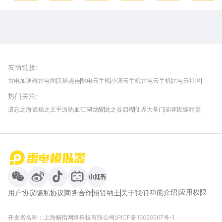
雷电圈APP
下载
雷电模拟器官方手游平台, 下载享海量福利
友情链接
:
雷电加速器
雷电圈
无界趣连
驰电云手机
小滴云手机
雷电云手机
雷电云社区
趣氪8
游侠手游
4399游戏资讯
灵宝软件站
不凡游戏网
Gamekee
3G游戏网
热门关注
:
我爱vr网
华军软件园
八门神器
多特软件站
ZOL游戏
玩一玩游戏网
历趣APP下载
特玩游戏网
安卓下载
手游下载
遗忘之海
诡秘之主手游
热血江湖觉醒
龙之谷启程
仙界大掌门
崩坏因缘精灵
饥困荒野
粒粒的小人国
伊莫
白银之城
王者万象棋
望月
最新攻略
首页
微信
微博
抖音
哔哩哔哩
小红书
功能介绍
应用权限
用户协议
隐私协议
商务合作
招贤纳士
关于我们
开发者名称：上海畅指网络科技有限公司
沪ICP备16020667号-1