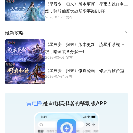
仙途求索从无止步，传奇旅程永不落幕，正如原著所言：「星辰之
《星辰变：归来》版本更新｜星币支线任务上
变，骄阳岂是终点」
线，跨服仙魔大战新增平衡BUFF
2026-07-22 发布
昔日修行未尽，旧友缘分未散，那些藏在岁月里的仙途故事，终将
在这片星河再度续写。
山河万里有同行，千载仙途有故人。
最新攻略
更多
不负原著情怀，不负端游旧梦，不负每一位久候已久的修行者。
《星辰变：归来》版本更新丨流星泪系统上
岁月辗转，仙途未远。
线，暗金装备分解开启
那些年少的修行日常，那些携手渡劫的旧日仙友，你是否还时常想
2026-08-05 发布
起？
山海不改，初心未凉，《星辰变：归来》，阔别许久，你，还会归
《星辰变：归来》修真秘籍丨修罗海擂台篇
来吗？
2026-07-31 发布
【广阔修真界，随心探索】
还原小说经典潜龙大陆、雷山居、无边海域等经典场景，在移动端
雷电圈
是雷电模拟器的移动版APP
实现无缝大地图，探索每一处怀念的秘境场景！沉浸式体验从凡人
到鸿蒙掌控者的传奇之路！
【多样灵兽，与你结伴】
各式华丽珍兽，跟随你一路成长变强，每一次的成长与突破，都让