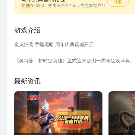
领取
功勋*50000；等离子合金*50；光之集结券*1
游戏介绍
金岚狂袭 吞噬黑暗 周年庆典震撼开启
《奥特曼：超时空英雄》正式迎来公测一周年狂欢盛典。
色，海量周年限定福利等你拿，全新系统与硬核玩法全面
最新资讯
《奥特曼：超时空英雄》是正版IP授权的ARPG手游
空、背击、破韧、闪避等多种动作机制以及各种衍生技。