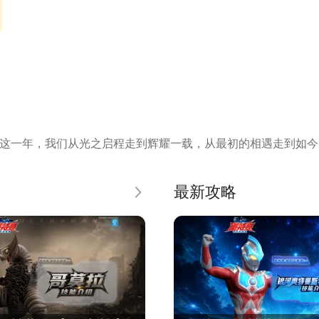
这一年，我们从光之启程走到辉耀一载，从最初的相遇走到如今
跃迁，诚邀各位警备队队员共赴这场光的盛宴！
最新攻略
更多
，玩家可操控迪迦，布莱泽，赛罗，泽塔德尔塔天爪、赛迦、诺亚
炫酷公平竞技，真人对决，等你来战。