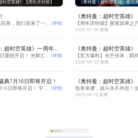
超时空英雄》【周年庆特辑】免
《奥特曼：超时空英雄》银河
拉！7月29日怪兽殿下降临！
姆形态技能介绍！
！
《奥特曼：超时空英雄》
塔奥特曼德尔塔天爪即将
光荏苒，我们迎来了一周
【周年庆特辑】握紧因果之
[详情]
2026-07-09 发布
线！ 队员们请注意，奥奥队长带
：超时空英雄》一周年庆
《奥特曼：超时空英雄》
特曼即将上线！
日重磅开启！ 光辉汇
【官方爆料】光芒传承，羁绊
[详情]
2026-06-30 发布
奥奥队长带来最新消息！他是继
典7月16日即将开启！
《奥特曼：超时空英雄》
180秒极限挑战！
16日即将开启！ 宇宙
怪兽来袭，战斗永不停息！全
[详情]
2026-06-15 发布
没有复杂的机制，没有繁琐的目