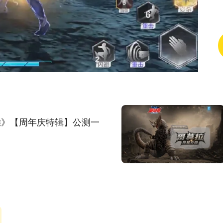
片
图集(1/5)
雄》【周年庆特辑】公测一