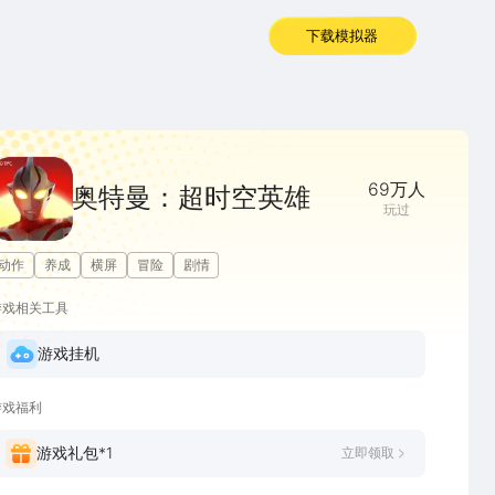
下载模拟器
69万
人
奥特曼：超时空英雄
玩过
动作
养成
横屏
冒险
剧情
游戏相关工具
游戏挂机
游戏福利
游戏礼包*
1
立即领取