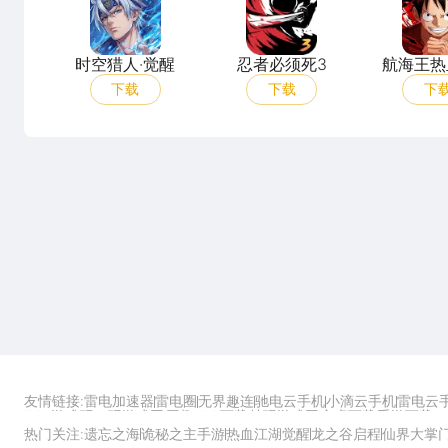
时空猎人·觉醒
忍者必须死3
航海王热
下载
下载
下
友情链接:
雷电加速器
雷电圈
无界趣连
驰电云手机
小滴云手机
雷电云
ZOL游戏
玩一玩游戏网
历趣APP下载
特玩游戏网
安卓下载
手游下载
热门关注:
遗忘之海
诡秘之主手游
热血江湖觉醒
龙之谷启程
仙界大掌