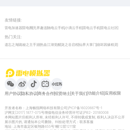
下载
雷电模拟器官方手游平台, 下载享海量福利
友情链接
:
雷电加速器
雷电圈
无界趣连
驰电云手机
小滴云手机
雷电云手机
雷电云社区
趣氪8
游侠手游
4399游戏资讯
灵宝软件站
不凡游戏网
Gamekee
3G游戏网
热门关注
:
我爱vr网
华军软件园
八门神器
多特软件站
ZOL游戏
玩一玩游戏网
历趣APP下载
特玩游戏网
安卓下载
手游下载
遗忘之海
诡秘之主手游
热血江湖觉醒
龙之谷启程
仙界大掌门
崩坏因缘精灵
饥困荒野
粒粒的小人国
伊莫
白银之城
王者万象棋
望月
最新攻略
首页
微信
微博
抖音
哔哩哔哩
小红书
功能介绍
应用权限
用户协议
隐私协议
商务合作
招贤纳士
关于我们
开发者名称：上海畅指网络科技有限公司
沪ICP备16020667号-1
沪网文[2017] 1877-075号
增值电信业务经营许可证沪B2- 20180008
本网站图片归权利人所有, 未经权利人许可, 不得转载或复制, 权利人决议不公开
展示图片的, 请通知本公司删除。纠纷处理方式：
联系客服
地址: 上海市嘉定区银翔路655号1幢12层1211室