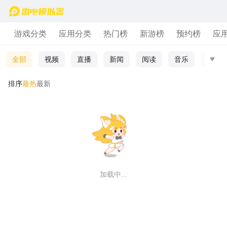
首页
游戏分类
应用分类
热门榜
新游榜
预约榜
应
全部
视频
直播
新闻
阅读
音乐
社交
全部
视频
直播
新闻
最热
最新
排序
阅读
音乐
社交
游戏工具
生活工具
学习
购物
浏览
加载中...
家庭监控