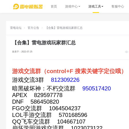
首页
游戏中心
游戏工具
客服中心
雷电论坛
官方公告
【合集】雷电游戏玩家群汇总
【合集】雷电游戏玩家群汇总
发表于：2022-07-25
游戏交流群（control+F 搜索关键字定位哦）
游戏交流3群
812309226
暗黑破坏神：不朽交流群
950517420
APEX 829597778
DNF 586450820
FGO交流群 1064504237
LOL手游交流群 570168596
QQ飞车交流群 104667107
崩坏学园游戏交流群 1023073122