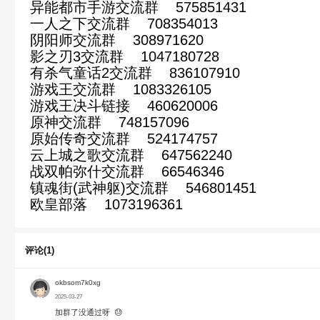
异能都市手游交流群 575851431
一人之下交流群 708354013
阴阳师交流群 308971620
影之刃3交流群 1047180728
有杀气童话2交流群 836107910
游戏王交流群 1083326105
游戏王决斗链接 460620006
原神交流群 748157096
原始传奇交流群 524174757
云上城之歌交流群 647562240
战双帕弥什交流群 66546346
镇魂街(武神躯)交流群 546801451
欧皇部落 1073196361
评论(1)
okbsom7k0xg
2025-03-27
加群了没通过呀
😓