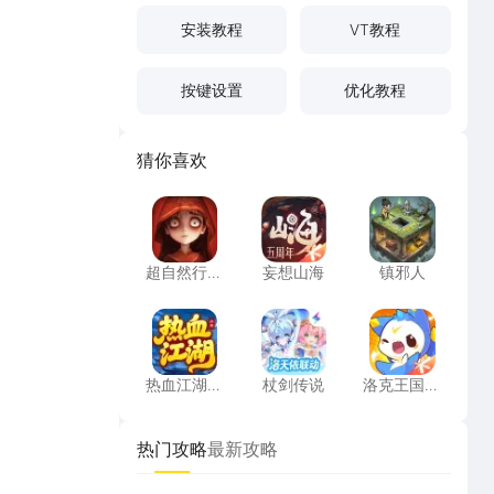
安装教程
VT教程
按键设置
优化教程
猜你喜欢
超自然行动组
妄想山海
镇邪人
超自然行动
妄想山海
镇邪人
组
热血江湖：归来
杖剑传说
洛克王国：
热血江湖：
杖剑传说
洛克王国：
归来
世界
热门攻略
最新攻略