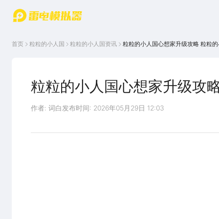
游戏中心
首页
游戏中
雷电圈
首页
粒粒的小人国
粒粒的小人国
资讯
粒粒的小人国心想家升级攻略 粒粒
心
云游戏
游戏资
讯
官方论
坛
粒粒的小人国心想家升级攻略
WIKI
作者: 词白
发布时间: 2026年05月29日 12:03