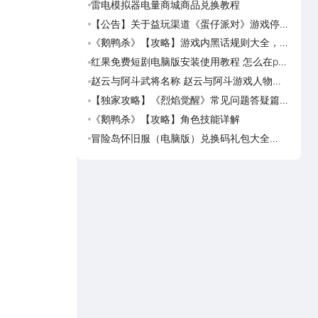
雷电模拟器电量商城商品兑换教程
美职
篮奇
【公告】关于益玩渠道《蛋仔派对》游戏停运
美职
转移通知
奇迹
《鹅鸭杀》【攻略】游戏内黑话规则大全，萌
美职
新速看
脑上
红果免费短剧电脑版安装使用教程 怎么在pc
美职
端看红果免费短剧
迹梦
赵云与阿斗武将名称 赵云与阿斗游戏人物名
台球
字大全
可用
【独家攻略】《烈焰觉醒》常见问题答疑篇第
台球
一期
预约
《鹅鸭杀》【攻略】角色技能详解
台球
球世
冒险岛怀旧服（电脑版）兑换码礼包大全
台球
2026 冒险岛怀旧服（电脑版）最新可用兑换
荐下
码CDK合集