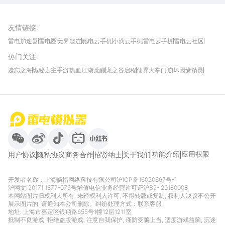
雷电模拟器官方手游平台, 下载享海量福利
友情链接
:
雷电加速器
雷电圈
无界趣连
驰电云手机
小滴云手机
雷电云手机
雷电云社区
趣氪8
游侠手游
4399游戏资讯
灵宝软件站
不凡游戏网
Gamekee
3G游戏网
热门关注
:
我爱vr网
华军软件园
八门神器
多特软件站
ZOL游戏
玩一玩游戏网
历趣APP下载
特玩游戏网
安卓下载
手游下载
遗忘之海
诡秘之主手游
热血江湖觉醒
龙之谷启程
仙界大掌门
崩坏因缘精灵
饥困荒野
粒粒的小人国
伊莫
白银之城
王者万象棋
望月
最新攻略
首页
微信
微博
抖音
哔哩哔哩
小红书
功能介绍
应用权限
用户协议
隐私协议
商务合作
招贤纳士
关于我们
开发者名称：上海畅指网络科技有限公司
沪ICP备16020667号-1
沪网文[2017] 1877-075号
增值电信业务经营许可证沪B2- 20180008
本网站图片归权利人所有, 未经权利人许可, 不得转载或复制, 权利人决议不公开
展示图片的, 请通知本公司删除。纠纷处理方式：
联系客服
地址: 上海市嘉定区银翔路655号1幢12层1211室
抵制不良游戏, 拒绝盗版游戏, 注意自我保护, 谨防受骗上当, 适度游戏益脑, 沉迷