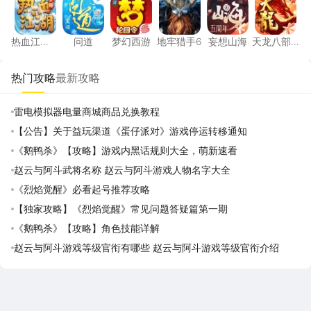
热血江
问道
梦幻西游
地牢猎手6
妄想山海
天龙八部
湖：觉醒
手游
热门攻略
最新攻略
雷电模拟器电量商城商品兑换教程
【公告】关于益玩渠道《蛋仔派对》游戏停运转移通知
《鹅鸭杀》【攻略】游戏内黑话规则大全，萌新速看
赵云与阿斗武将名称 赵云与阿斗游戏人物名字大全
《烈焰觉醒》必看起号推荐攻略
【独家攻略】《烈焰觉醒》常见问题答疑篇第一期
《鹅鸭杀》【攻略】角色技能详解
赵云与阿斗游戏等级官衔有哪些 赵云与阿斗游戏等级官衔介绍
雷电圈APP
下载