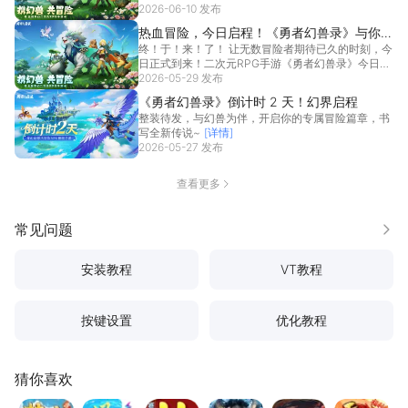
2026-06-10 发布
[详情]
热血冒险，今日启程！《勇者幻兽录》与你书
终！于！来！了！ 让无数冒险者期待已久的时刻，今
写传说~
日正式到来！二次元RPG手游《勇者幻兽录》今日全
平台...
2026-05-29 发布
[详情]
《勇者幻兽录》倒计时 2 天！幻界启程
整装待发，与幻兽为伴，开启你的专属冒险篇章，书
写全新传说~
[详情]
2026-05-27 发布
查看更多
常见问题
更多
安装教程
VT教程
按键设置
优化教程
猜你喜欢
热血江湖：觉醒
问道
梦幻西游
地牢猎手6
妄想山海
天龙八