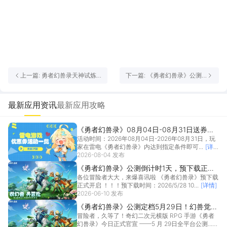
上一篇: 勇者幻兽录天神试炼
下一篇: 《勇者幻兽录》公测
副本如何通关 勇者幻兽录天神
倒计时1天，预下载正式开
试炼副本通关攻
启！
最新应用资讯
最新应用攻略
《勇者幻兽录》08月04日-08月31日送券活
活动时间：2026年08月04日-2026年08月31日，玩
动一览
家在雷电《勇者幻兽录》内达到指定条件即可...
[详
情]
2026-08-04 发布
《勇者幻兽录》公测倒计时1天，预下载正式
各位冒险者大大，来爆喜讯啦 《勇者幻兽录》预下载
开启！
正式开启 ！！！预下载时间：2026/5/28 10...
[详情]
2026-06-10 发布
《勇者幻兽录》公测定档5月29日！幻兽觉
冒险者，久等了！奇幻二次元横版 RPG 手游《勇者
醒，冒险启幕！
幻兽录》今日正式官宣 ——5 月 29日全平台公测...