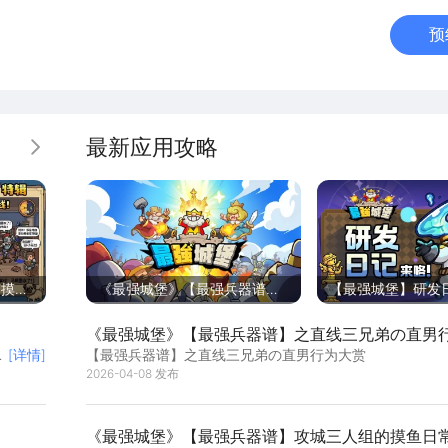
预
最新应用攻略
更多
节摸鱼
《最强城堡》【最强兵器谱】
【最强城堡】研发
之攻城后排噩梦制造机
宝藏
《最强城堡》【最强兵器谱】之直线三兄弟の直男
[详情]
【最强兵器谱】之直线三兄弟の直男行为大赏
2026-04-08 发布
《最强城堡》【最强兵器谱】攻城三人组的摸鱼日