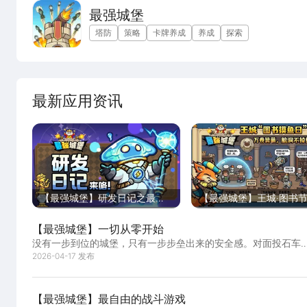
最强城堡
塔防
策略
卡牌养成
养成
探索
最新应用资讯
【最强城堡】研发日记之最秘
【最强城堡】王城·图书
宝
特辑
【最强城堡】一切从零开始
没有一步到位的城堡，只有一步步垒出来的安全感。对面投石车
多？先把外墙加厚两层。我们管这叫“一砖一瓦的...
2026-04-17 发布
【最强城堡】最自由的战斗游戏