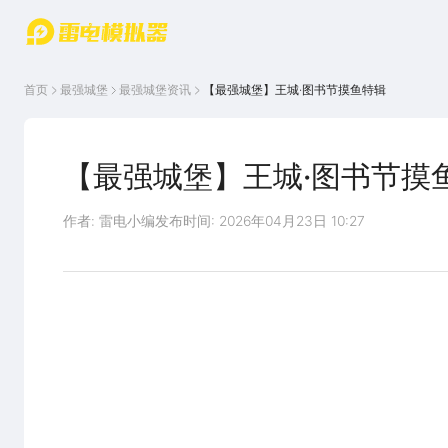
游戏中心
首页
游戏中
雷电圈
首页
最强城堡
最强城堡
资讯
【最强城堡】王城·图书节摸鱼特辑
心
云游戏
游戏资
讯
官方论
坛
【最强城堡】王城·图书节摸
WIKI
作者: 雷电小编
发布时间: 2026年04月23日 10:27