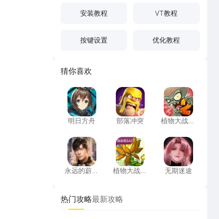
安装教程
VT教程
按键设置
优化教程
猜你喜欢
明日方舟
部落冲突
植物大战僵
明日方舟
部落冲突
植物大战僵
尸2高清版
永远的蔚蓝星球
植物大战僵尸融合版
无期迷途
永远的蔚蓝
植物大战僵
无期迷途
星球
尸融合版
热门攻略
最新攻略