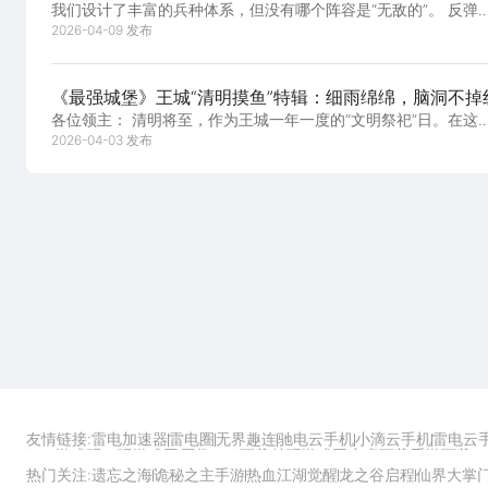
我们设计了丰富的兵种体系，但没有哪个阵容是“无敌的”。 反弹
法师克制高频攻击，但怕爆发。 黄金士兵...
2026-04-09 发布
《最强城堡》王城“清明摸鱼”特辑：细雨绵绵，脑洞不掉
各位领主： 清明将至，作为王城一年一度的“文明祭祀”日。在这
细雨绵绵的日子里，连最暴躁的投石车都收...
2026-04-03 发布
友情链接:
雷电加速器
雷电圈
无界趣连
驰电云手机
小滴云手机
雷电云
ZOL游戏
玩一玩游戏网
历趣APP下载
特玩游戏网
安卓下载
手游下载
热门关注:
遗忘之海
诡秘之主手游
热血江湖觉醒
龙之谷启程
仙界大掌