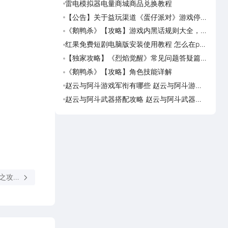
雷电模拟器电量商城商品兑换教程
《盗
海角
【公告】关于益玩渠道《蛋仔派对》游戏停运
《盗
转移通知
踏火
《鹅鸭杀》【攻略】游戏内黑话规则大全，萌
《逆
新速看
族红
红果免费短剧电脑版安装使用教程 怎么在pc
《盗
端看红果免费短剧
【独家攻略】《烈焰觉醒》常见问题答疑篇第
《画狐
一期
《鹅鸭杀》【攻略】角色技能详解
《三国
活动
赵云与阿斗游戏军衔有哪些 赵云与阿斗游戏
美职
军衔对比
篮奇
赵云与阿斗武器搭配攻略 赵云与阿斗武器怎
美职
么搭配
奇迹
】之攻城