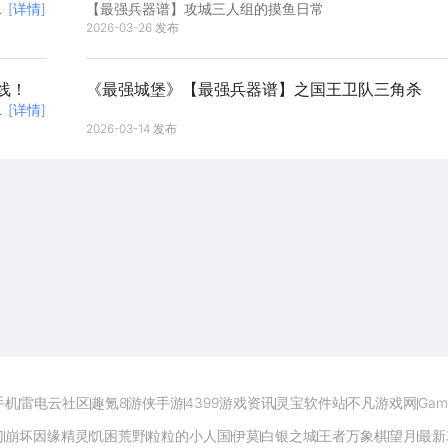
盾
[详情]
【最强兵器谱】攻城三人组的摸鱼日常
2026-03-26 发布
线！
《最强城堡》【最强兵器谱】之国王卫队三角杀
个
[详情]
2026-03-14 发布
开启电脑玩手游极致体验
手机
雷电云社区
趣氪8
游侠手游
4399游戏资讯
灵宝软件站
不凡游戏网
Gam
门
崩坏因缘精灵
饥困荒野
粒粒的小人国
伊莫
白银之城
王者万象棋
望月
最新