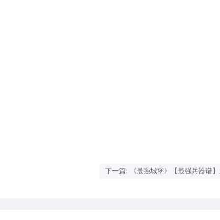
下一篇: 《最强城堡》【最强兵器谱
后排噩梦制造机