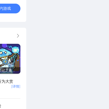
约游戏
更多
日记之最强
行为大赏
[详情]
常