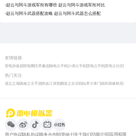
赵云与阿斗游戏军衔有哪些 赵云与阿斗游戏军衔对比
赵云与阿斗武器搭配攻略 赵云与阿斗武器怎么搭配
雷电圈APP
下载
雷电模拟器官方手游平台, 下载享海量福利
友情链接
:
雷电加速器
雷电圈
无界趣连
驰电云手机
小滴云手机
雷电云手机
雷电云社区
趣氪8
游侠手游
4399游戏资讯
灵宝软件站
不凡游戏网
Gamekee
3G游戏网
热门关注
:
我爱vr网
华军软件园
八门神器
多特软件站
ZOL游戏
玩一玩游戏网
历趣APP下载
特玩游戏网
安卓下载
手游下载
遗忘之海
诡秘之主手游
热血江湖觉醒
龙之谷启程
仙界大掌门
崩坏因缘精灵
饥困荒野
粒粒的小人国
伊莫
白银之城
王者万象棋
望月
最新攻略
首页
微信
微博
抖音
哔哩哔哩
小红书
功能介绍
应用权限
用户协议
隐私协议
商务合作
招贤纳士
关于我们