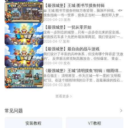
【最强城堡】王城·图书节摸鱼特辑
📖 王城·图书节摸鱼特辑万卷皆萌，脑洞不掉线。 🐟
摸鱼指南一书一世界，摸鱼正当时——翻页即入梦...
2026-04-23 发布
[详情]
【最强城堡】一切从零开始
没有一步到位的城堡，只有一步步垒出来的安全感。
对面投石车多？先把外墙加厚两层。我们管这叫“一砖
一瓦的...
2026-04-17 发布
[详情]
【最强城堡】最自由的战斗游戏
我们设计了丰富的兵种体系，但没有哪个阵容是“无敌
的”。 反弹盾法师克制高频攻击，但怕爆发。 黄金士
兵...
2026-04-09 发布
[详情]
《最强城堡》王城“清明摸鱼”特辑：细雨绵
各位领主： 清明将至，作为王城一年一度的“文明祭
绵，脑洞不掉线！
祀”日。在这个细雨绵绵的日子里，连最暴躁的投石车
都收...
2026-04-03 发布
[详情]
查看更多
常见问题
更多
安装教程
VT教程