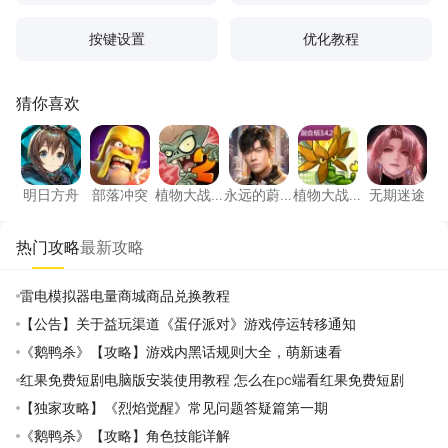
按键设置
优化教程
猜你喜欢
明日方舟
部落冲突
植物大战僵尸2高清版
永远的蔚蓝星球
植物大战僵尸融
无期迷
明日方舟
部落冲突
植物大战
永远的蔚
植物大战
无期迷途
僵尸2高清
蓝星球
僵尸融合
版
版
热门攻略
最新攻略
雷电模拟器电量商城商品兑换教程
【公告】关于益玩渠道《蛋仔派对》游戏停运转移通知
《鹅鸭杀》【攻略】游戏内黑话规则大全，萌新速看
红果免费短剧电脑版安装使用教程 怎么在pc端看红果免费短剧
【独家攻略】《烈焰觉醒》常见问题答疑篇第一期
《鹅鸭杀》【攻略】角色技能详解