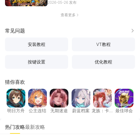
不...
2026-05-26 发布
[详情]
查看更多
常见问题
更多
安装教程
VT教程
按键设置
优化教程
猜你喜欢
明日方舟
公主连结
无期迷途
蔚蓝档案
龙族：卡塞尔之
最佳球
明日方舟
公主连结
无期迷途
蔚蓝档案
龙族：卡
最佳球会
塞尔之门
热门攻略
最新攻略