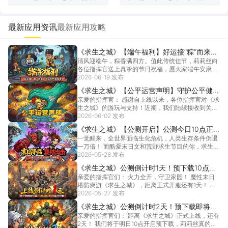
小报】小舞｜忍术真谛：给队
攻略】从新手小白到流派大
友加最猛的 buff
师，一颗宝石都不浪费！
最新应用资讯
最新应用攻略
《求生之城》【端午福利】好运接“粽”而来，
清风迎端午，粽香满四方。值此传统佳节，莉莉丝向
节日礼包请查收！
各位指挥官送上真挚的节日祝福，愿大家端午安康，
防线稳固...
2026-06-19 发布
[详情]
《求生之城》【公平运营声明】守护公平健康
亲爱的指挥官： 感谢自上线以来，各位指挥官对《求
的游戏环境，打击一切作弊违规行为！
生之城》的游玩与支持！近期，我们陆续接收到关于
使用外...
2026-06-02 发布
[详情]
《求生之城》【公测开启】公测今日10点正
一觉醒来，全世界面临生化危机，人类生存条件倒退
式开服，下载福利已就位！
一万倍！ 而酷爱末日文和荒野求生节目的你，求生技
能点满...
2026-05-28 发布
[详情]
《求生之城》公测倒计时1天！预下载10点准
亲爱的指挥官们： 火力全开，守卫家园！ 魔性末日
时开启，快来一览开服福利！
塔防爽游《求生之城》，距离正式开服还有1天！ 游
戏预...
2026-05-27 发布
[详情]
《求生之城》公测倒计时2天！预下载即将开
亲爱的指挥官们： 距离《求生之城》正式上线，还有
启，常见问题答疑！
2天！ 我们将于明日10点开启预下载，莉莉丝真的迫