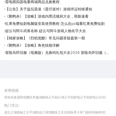
雷电模拟器电量商城商品兑换教程
【公告】关于益玩渠道《蛋仔派对》游戏停运转移通知
《鹅鸭杀》【攻略】游戏内黑话规则大全，萌新速看
红果免费短剧电脑版安装使用教程 怎么在pc端看红果免费短剧
赵云与阿斗武将名称 赵云与阿斗游戏人物名字大全
【独家攻略】《烈焰觉醒》常见问题答疑篇第一期
《鹅鸭杀》【攻略】角色技能详解
冒险岛怀旧服（电脑版）兑换码礼包大全2026 冒险岛怀旧服（电
脑版）最新可用兑换码CDK合集
雷电圈APP
下载
雷电模拟器官方手游平台, 下载享海量福利
友情链接
:
雷电加速器
雷电圈
无界趣连
驰电云手机
小滴云手机
雷电云手机
雷电云社区
趣氪8
游侠手游
4399游戏资讯
灵宝软件站
不凡游戏网
Gamekee
3G游戏网
热门关注
:
我爱vr网
华军软件园
八门神器
多特软件站
ZOL游戏
玩一玩游戏网
历趣APP下载
特玩游戏网
安卓下载
手游下载
遗忘之海
诡秘之主手游
热血江湖觉醒
龙之谷启程
仙界大掌门
崩坏因缘精灵