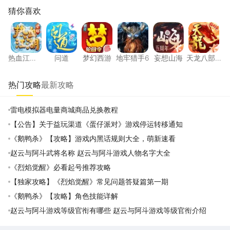
猜你喜欢
热血江湖：觉醒
问道
梦幻西游
地牢猎手6
妄想山海
天龙八
热血江
问道
梦幻西游
地牢猎手6
妄想山海
天龙八部
湖：觉醒
手游
热门攻略
最新攻略
雷电模拟器电量商城商品兑换教程
【公告】关于益玩渠道《蛋仔派对》游戏停运转移通知
《鹅鸭杀》【攻略】游戏内黑话规则大全，萌新速看
赵云与阿斗武将名称 赵云与阿斗游戏人物名字大全
《烈焰觉醒》必看起号推荐攻略
【独家攻略】《烈焰觉醒》常见问题答疑篇第一期
《鹅鸭杀》【攻略】角色技能详解
赵云与阿斗游戏等级官衔有哪些 赵云与阿斗游戏等级官衔介绍