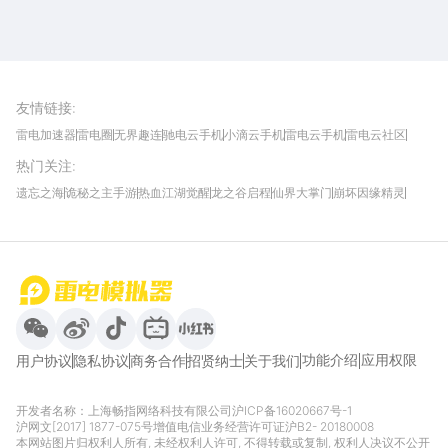
雷电圈APP
下载
雷电模拟器官方手游平台, 下载享海量福利
友情链接
:
雷电加速器
雷电圈
无界趣连
驰电云手机
小滴云手机
雷电云手机
雷电云社区
趣氪8
游侠手游
4399游戏资讯
灵宝软件站
不凡游戏网
Gamekee
3G游戏网
热门关注
:
我爱vr网
华军软件园
八门神器
多特软件站
ZOL游戏
玩一玩游戏网
历趣APP下载
特玩游戏网
安卓下载
手游下载
遗忘之海
诡秘之主手游
热血江湖觉醒
龙之谷启程
仙界大掌门
崩坏因缘精灵
饥困荒野
粒粒的小人国
伊莫
白银之城
王者万象棋
望月
最新攻略
首页
微信
微博
抖音
哔哩哔哩
小红书
功能介绍
应用权限
用户协议
隐私协议
商务合作
招贤纳士
关于我们
开发者名称：上海畅指网络科技有限公司
沪ICP备16020667号-1
沪网文[2017] 1877-075号
增值电信业务经营许可证沪B2- 20180008
本网站图片归权利人所有, 未经权利人许可, 不得转载或复制, 权利人决议不公开